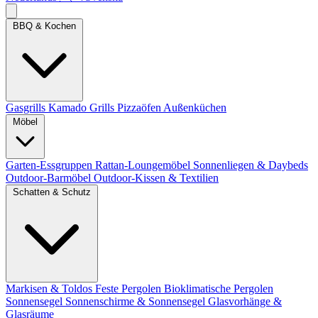
BBQ & Kochen
Gasgrills
Kamado Grills
Pizzaöfen
Außenküchen
Möbel
Garten-Essgruppen
Rattan-Loungemöbel
Sonnenliegen & Daybeds
Outdoor-Barmöbel
Outdoor-Kissen & Textilien
Schatten & Schutz
Markisen & Toldos
Feste Pergolen
Bioklimatische Pergolen
Sonnensegel
Sonnenschirme & Sonnensegel
Glasvorhänge &
Glasräume