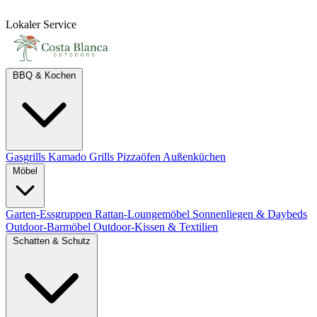
Lokaler Service
BBQ & Kochen
Gasgrills
Kamado Grills
Pizzaöfen
Außenküchen
Möbel
Garten-Essgruppen
Rattan-Loungemöbel
Sonnenliegen & Daybeds
Outdoor-Barmöbel
Outdoor-Kissen & Textilien
Schatten & Schutz