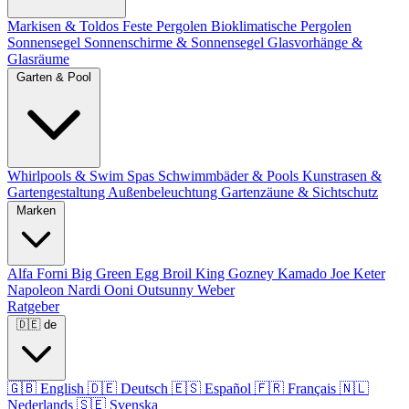
Markisen & Toldos
Feste Pergolen
Bioklimatische Pergolen
Sonnensegel
Sonnenschirme & Sonnensegel
Glasvorhänge &
Glasräume
Garten & Pool
Whirlpools & Swim Spas
Schwimmbäder & Pools
Kunstrasen &
Gartengestaltung
Außenbeleuchtung
Gartenzäune & Sichtschutz
Marken
Alfa Forni
Big Green Egg
Broil King
Gozney
Kamado Joe
Keter
Napoleon
Nardi
Ooni
Outsunny
Weber
Ratgeber
🇩🇪
de
🇬🇧
English
🇩🇪
Deutsch
🇪🇸
Español
🇫🇷
Français
🇳🇱
Nederlands
🇸🇪
Svenska