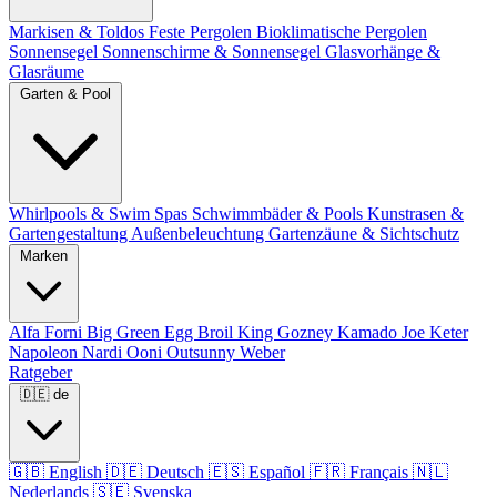
Markisen & Toldos
Feste Pergolen
Bioklimatische Pergolen
Sonnensegel
Sonnenschirme & Sonnensegel
Glasvorhänge &
Glasräume
Garten & Pool
Whirlpools & Swim Spas
Schwimmbäder & Pools
Kunstrasen &
Gartengestaltung
Außenbeleuchtung
Gartenzäune & Sichtschutz
Marken
Alfa Forni
Big Green Egg
Broil King
Gozney
Kamado Joe
Keter
Napoleon
Nardi
Ooni
Outsunny
Weber
Ratgeber
🇩🇪
de
🇬🇧
English
🇩🇪
Deutsch
🇪🇸
Español
🇫🇷
Français
🇳🇱
Nederlands
🇸🇪
Svenska