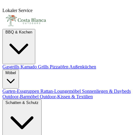
Lokaler Service
BBQ & Kochen
Gasgrills
Kamado Grills
Pizzaöfen
Außenküchen
Möbel
Garten-Essgruppen
Rattan-Loungemöbel
Sonnenliegen & Daybeds
Outdoor-Barmöbel
Outdoor-Kissen & Textilien
Schatten & Schutz