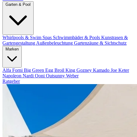
Garten & Pool
Whirlpools & Swim Spas
Schwimmbäder & Pools
Kunstrasen &
Gartengestaltung
Außenbeleuchtung
Gartenzäune & Sichtschutz
Marken
Alfa Forni
Big Green Egg
Broil King
Gozney
Kamado Joe
Keter
Napoleon
Nardi
Ooni
Outsunny
Weber
Ratgeber