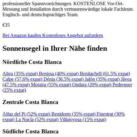
professioneller Spannvorrichtungen. KOSTENLOSE Vor-Ort-
Messung und Installation durch vertrauenswürdige lokale Fachleute.
Englisch- und deutschsprachiges Team.
€35
Bei Amazon kaufen
Kostenloses Angebot anfordern
Sonnensegel in Ihrer Nähe finden
Nördliche Costa Blanca
Altea
(35% expat)
Benissa
(40% expat)
Benitachell
(61.5% expat)
Calpe
(57.6% expat)
Dénia
(36.5% expat)
Jalón
(35% expat)
Jávea
(47.5% expat)
Moraira
(55% expat)
Ondara
(20% expat)
Pedreguer
(25% expat)
Zentrale Costa Blanca
Alfaz del Pi
(52% expat)
Benidorm
(35% expat)
Finestrat
(30%
expat)
La Nucía
(52% expat)
Villajoyosa
(15% expat)
Südliche Costa Blanca