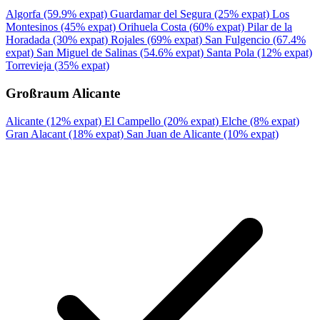
Algorfa
(59.9% expat)
Guardamar del Segura
(25% expat)
Los
Montesinos
(45% expat)
Orihuela Costa
(60% expat)
Pilar de la
Horadada
(30% expat)
Rojales
(69% expat)
San Fulgencio
(67.4%
expat)
San Miguel de Salinas
(54.6% expat)
Santa Pola
(12% expat)
Torrevieja
(35% expat)
Großraum Alicante
Alicante
(12% expat)
El Campello
(20% expat)
Elche
(8% expat)
Gran Alacant
(18% expat)
San Juan de Alicante
(10% expat)