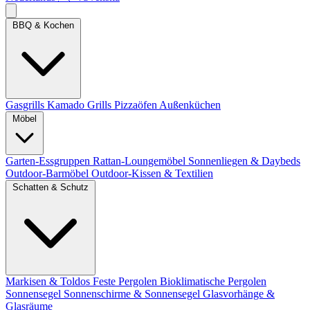
BBQ & Kochen
Gasgrills
Kamado Grills
Pizzaöfen
Außenküchen
Möbel
Garten-Essgruppen
Rattan-Loungemöbel
Sonnenliegen & Daybeds
Outdoor-Barmöbel
Outdoor-Kissen & Textilien
Schatten & Schutz
Markisen & Toldos
Feste Pergolen
Bioklimatische Pergolen
Sonnensegel
Sonnenschirme & Sonnensegel
Glasvorhänge &
Glasräume