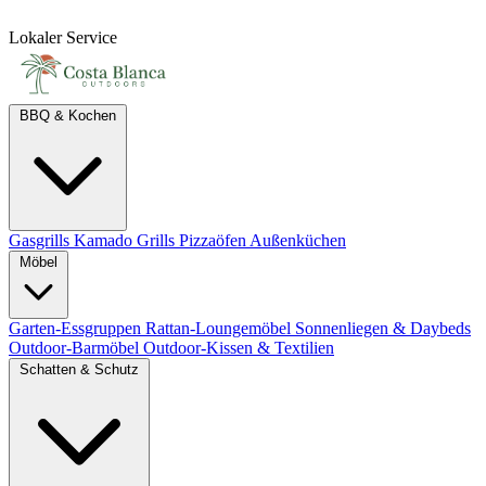
Lokaler Service
BBQ & Kochen
Gasgrills
Kamado Grills
Pizzaöfen
Außenküchen
Möbel
Garten-Essgruppen
Rattan-Loungemöbel
Sonnenliegen & Daybeds
Outdoor-Barmöbel
Outdoor-Kissen & Textilien
Schatten & Schutz