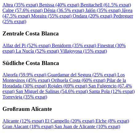
Altea
(35% expat)
Benissa
(40% expat)
Benitachell
(61.5% expat)
Calpe
(57.6% expat)
Dénia
(36.5% expat)
Jalón
(35% expat)
Jávea
(47.5% expat)
Moraira
(55% expat)
Ondara
(20% expat)
Pedreguer
(25% expat)
Zentrale Costa Blanca
Alfaz del Pi
(52% expat)
Benidorm
(35% expat)
Finestrat
(30%
expat)
La Nucía
(52% expat)
Villajoyosa
(15% expat)
Südliche Costa Blanca
Algorfa
(59.9% expat)
Guardamar del Segura
(25% expat)
Los
Montesinos
(45% expat)
Orihuela Costa
(60% expat)
Pilar de la
Horadada
(30% expat)
Rojales
(69% expat)
San Fulgencio
(67.4%
expat)
San Miguel de Salinas
(54.6% expat)
Santa Pola
(12% expat)
Torrevieja
(35% expat)
Großraum Alicante
Alicante
(12% expat)
El Campello
(20% expat)
Elche
(8% expat)
Gran Alacant
(18% expat)
San Juan de Alicante
(10% expat)