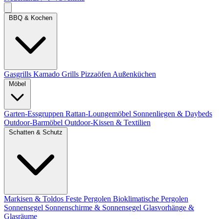
BBQ & Kochen
Gasgrills
Kamado Grills
Pizzaöfen
Außenküchen
Möbel
Garten-Essgruppen
Rattan-Loungemöbel
Sonnenliegen & Daybeds
Outdoor-Barmöbel
Outdoor-Kissen & Textilien
Schatten & Schutz
Markisen & Toldos
Feste Pergolen
Bioklimatische Pergolen
Sonnensegel
Sonnenschirme & Sonnensegel
Glasvorhänge &
Glasräume