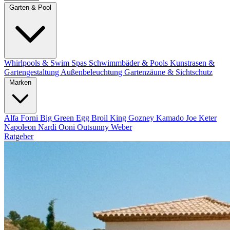
Garten & Pool
Whirlpools & Swim Spas
Schwimmbäder & Pools
Kunstrasen &
Gartengestaltung
Außenbeleuchtung
Gartenzäune & Sichtschutz
Marken
Alfa Forni
Big Green Egg
Broil King
Gozney
Kamado Joe
Keter
Napoleon
Nardi
Ooni
Outsunny
Weber
Ratgeber