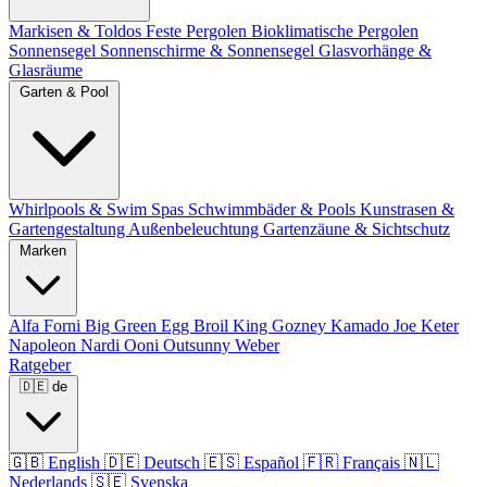
Markisen & Toldos
Feste Pergolen
Bioklimatische Pergolen
Sonnensegel
Sonnenschirme & Sonnensegel
Glasvorhänge &
Glasräume
Garten & Pool
Whirlpools & Swim Spas
Schwimmbäder & Pools
Kunstrasen &
Gartengestaltung
Außenbeleuchtung
Gartenzäune & Sichtschutz
Marken
Alfa Forni
Big Green Egg
Broil King
Gozney
Kamado Joe
Keter
Napoleon
Nardi
Ooni
Outsunny
Weber
Ratgeber
🇩🇪
de
🇬🇧
English
🇩🇪
Deutsch
🇪🇸
Español
🇫🇷
Français
🇳🇱
Nederlands
🇸🇪
Svenska