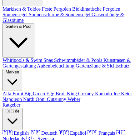
Markisen & Toldos
Feste Pergolen
Bioklimatische Pergolen
Sonnensegel
Sonnenschirme & Sonnensegel
Glasvorhänge &
Glasräume
Garten & Pool
Whirlpools & Swim Spas
Schwimmbäder & Pools
Kunstrasen &
Gartengestaltung
Außenbeleuchtung
Gartenzäune & Sichtschutz
Marken
Alfa Forni
Big Green Egg
Broil King
Gozney
Kamado Joe
Keter
Napoleon
Nardi
Ooni
Outsunny
Weber
Ratgeber
🇩🇪
de
🇬🇧
English
🇩🇪
Deutsch
🇪🇸
Español
🇫🇷
Français
🇳🇱
Nederlands
🇸🇪
Svenska