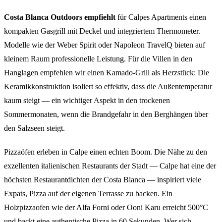
Costa Blanca Outdoors empfiehlt
für Calpes Apartments einen
kompakten Gasgrill mit Deckel und integriertem Thermometer.
Modelle wie der Weber Spirit oder Napoleon TravelQ bieten auf
kleinem Raum professionelle Leistung. Für die Villen in den
Hanglagen empfehlen wir einen Kamado-Grill als Herzstück: Die
Keramikkonstruktion isoliert so effektiv, dass die Außentemperatur
kaum steigt — ein wichtiger Aspekt in den trockenen
Sommermonaten, wenn die Brandgefahr in den Berghängen über
den Salzseen steigt.
Pizzaöfen erleben in Calpe einen echten Boom. Die Nähe zu den
exzellenten italienischen Restaurants der Stadt — Calpe hat eine der
höchsten Restaurantdichten der Costa Blanca — inspiriert viele
Expats, Pizza auf der eigenen Terrasse zu backen. Ein
Holzpizzaofen wie der Alfa Forni oder Ooni Karu erreicht 500°C
und backt eine authentische Pizza in 60 Sekunden. Wer sich