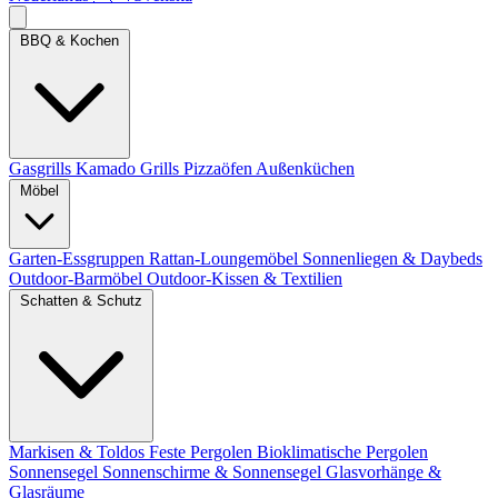
BBQ & Kochen
Gasgrills
Kamado Grills
Pizzaöfen
Außenküchen
Möbel
Garten-Essgruppen
Rattan-Loungemöbel
Sonnenliegen & Daybeds
Outdoor-Barmöbel
Outdoor-Kissen & Textilien
Schatten & Schutz
Markisen & Toldos
Feste Pergolen
Bioklimatische Pergolen
Sonnensegel
Sonnenschirme & Sonnensegel
Glasvorhänge &
Glasräume