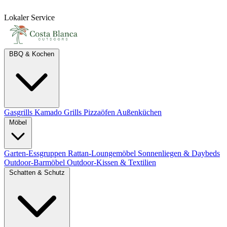
Lokaler Service
BBQ & Kochen
Gasgrills
Kamado Grills
Pizzaöfen
Außenküchen
Möbel
Garten-Essgruppen
Rattan-Loungemöbel
Sonnenliegen & Daybeds
Outdoor-Barmöbel
Outdoor-Kissen & Textilien
Schatten & Schutz