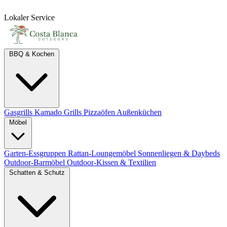
Lokaler Service
BBQ & Kochen
Gasgrills
Kamado Grills
Pizzaöfen
Außenküchen
Möbel
Garten-Essgruppen
Rattan-Loungemöbel
Sonnenliegen & Daybeds
Outdoor-Barmöbel
Outdoor-Kissen & Textilien
Schatten & Schutz