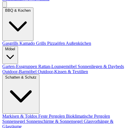
BBQ & Kochen
Gasgrills
Kamado Grills
Pizzaöfen
Außenküchen
Möbel
Garten-Essgruppen
Rattan-Loungemöbel
Sonnenliegen & Daybeds
Outdoor-Barmöbel
Outdoor-Kissen & Textilien
Schatten & Schutz
Markisen & Toldos
Feste Pergolen
Bioklimatische Pergolen
Sonnensegel
Sonnenschirme & Sonnensegel
Glasvorhänge &
Glasräume