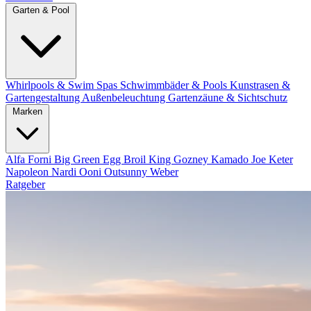
Garten & Pool
Whirlpools & Swim Spas
Schwimmbäder & Pools
Kunstrasen &
Gartengestaltung
Außenbeleuchtung
Gartenzäune & Sichtschutz
Marken
Alfa Forni
Big Green Egg
Broil King
Gozney
Kamado Joe
Keter
Napoleon
Nardi
Ooni
Outsunny
Weber
Ratgeber