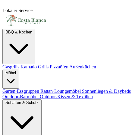
Lokaler Service
BBQ & Kochen
Gasgrills
Kamado Grills
Pizzaöfen
Außenküchen
Möbel
Garten-Essgruppen
Rattan-Loungemöbel
Sonnenliegen & Daybeds
Outdoor-Barmöbel
Outdoor-Kissen & Textilien
Schatten & Schutz