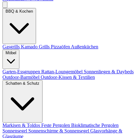
BBQ & Kochen
Gasgrills
Kamado Grills
Pizzaöfen
Außenküchen
Möbel
Garten-Essgruppen
Rattan-Loungemöbel
Sonnenliegen & Daybeds
Outdoor-Barmöbel
Outdoor-Kissen & Textilien
Schatten & Schutz
Markisen & Toldos
Feste Pergolen
Bioklimatische Pergolen
Sonnensegel
Sonnenschirme & Sonnensegel
Glasvorhänge &
Glasräume