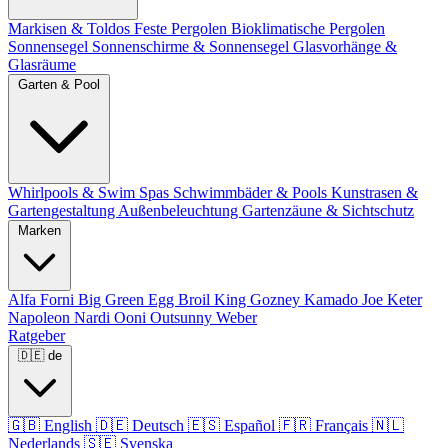
Markisen & Toldos
Feste Pergolen
Bioklimatische Pergolen
Sonnensegel
Sonnenschirme & Sonnensegel
Glasvorhänge &
Glasräume
Garten & Pool
Whirlpools & Swim Spas
Schwimmbäder & Pools
Kunstrasen &
Gartengestaltung
Außenbeleuchtung
Gartenzäune & Sichtschutz
Marken
Alfa Forni
Big Green Egg
Broil King
Gozney
Kamado Joe
Keter
Napoleon
Nardi
Ooni
Outsunny
Weber
Ratgeber
🇩🇪
de
🇬🇧
English
🇩🇪
Deutsch
🇪🇸
Español
🇫🇷
Français
🇳🇱
Nederlands
🇸🇪
Svenska