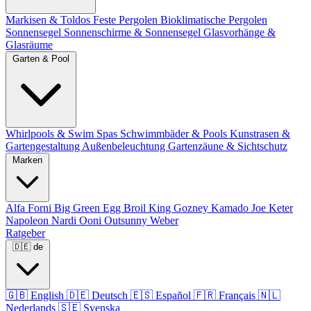
Markisen & Toldos
Feste Pergolen
Bioklimatische Pergolen
Sonnensegel
Sonnenschirme & Sonnensegel
Glasvorhänge &
Glasräume
Garten & Pool
Whirlpools & Swim Spas
Schwimmbäder & Pools
Kunstrasen &
Gartengestaltung
Außenbeleuchtung
Gartenzäune & Sichtschutz
Marken
Alfa Forni
Big Green Egg
Broil King
Gozney
Kamado Joe
Keter
Napoleon
Nardi
Ooni
Outsunny
Weber
Ratgeber
🇩🇪
de
🇬🇧
English
🇩🇪
Deutsch
🇪🇸
Español
🇫🇷
Français
🇳🇱
Nederlands
🇸🇪
Svenska