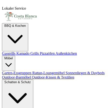
Lokaler Service
BBQ & Kochen
Gasgrills
Kamado Grills
Pizzaöfen
Außenküchen
Möbel
Garten-Essgruppen
Rattan-Loungemöbel
Sonnenliegen & Daybeds
Outdoor-Barmöbel
Outdoor-Kissen & Textilien
Schatten & Schutz