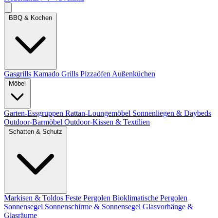
BBQ & Kochen
Gasgrills
Kamado Grills
Pizzaöfen
Außenküchen
Möbel
Garten-Essgruppen
Rattan-Loungemöbel
Sonnenliegen & Daybeds
Outdoor-Barmöbel
Outdoor-Kissen & Textilien
Schatten & Schutz
Markisen & Toldos
Feste Pergolen
Bioklimatische Pergolen
Sonnensegel
Sonnenschirme & Sonnensegel
Glasvorhänge &
Glasräume