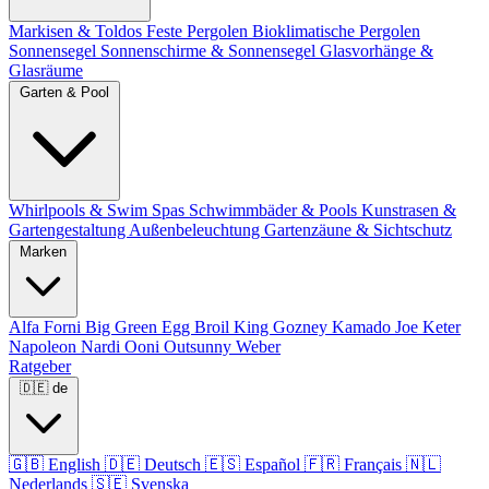
Markisen & Toldos
Feste Pergolen
Bioklimatische Pergolen
Sonnensegel
Sonnenschirme & Sonnensegel
Glasvorhänge &
Glasräume
Garten & Pool
Whirlpools & Swim Spas
Schwimmbäder & Pools
Kunstrasen &
Gartengestaltung
Außenbeleuchtung
Gartenzäune & Sichtschutz
Marken
Alfa Forni
Big Green Egg
Broil King
Gozney
Kamado Joe
Keter
Napoleon
Nardi
Ooni
Outsunny
Weber
Ratgeber
🇩🇪
de
🇬🇧
English
🇩🇪
Deutsch
🇪🇸
Español
🇫🇷
Français
🇳🇱
Nederlands
🇸🇪
Svenska