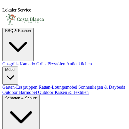
Lokaler Service
BBQ & Kochen
Gasgrills
Kamado Grills
Pizzaöfen
Außenküchen
Möbel
Garten-Essgruppen
Rattan-Loungemöbel
Sonnenliegen & Daybeds
Outdoor-Barmöbel
Outdoor-Kissen & Textilien
Schatten & Schutz