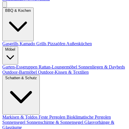
BBQ & Kochen
Gasgrills
Kamado Grills
Pizzaöfen
Außenküchen
Möbel
Garten-Essgruppen
Rattan-Loungemöbel
Sonnenliegen & Daybeds
Outdoor-Barmöbel
Outdoor-Kissen & Textilien
Schatten & Schutz
Markisen & Toldos
Feste Pergolen
Bioklimatische Pergolen
Sonnensegel
Sonnenschirme & Sonnensegel
Glasvorhänge &
Glasräume