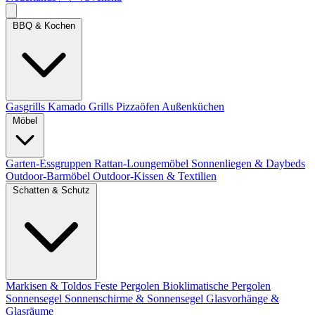
BBQ & Kochen
Gasgrills
Kamado Grills
Pizzaöfen
Außenküchen
Möbel
Garten-Essgruppen
Rattan-Loungemöbel
Sonnenliegen & Daybeds
Outdoor-Barmöbel
Outdoor-Kissen & Textilien
Schatten & Schutz
Markisen & Toldos
Feste Pergolen
Bioklimatische Pergolen
Sonnensegel
Sonnenschirme & Sonnensegel
Glasvorhänge &
Glasräume