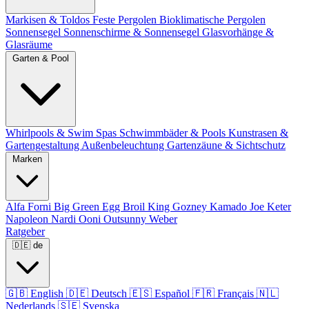
Markisen & Toldos
Feste Pergolen
Bioklimatische Pergolen
Sonnensegel
Sonnenschirme & Sonnensegel
Glasvorhänge &
Glasräume
Garten & Pool
Whirlpools & Swim Spas
Schwimmbäder & Pools
Kunstrasen &
Gartengestaltung
Außenbeleuchtung
Gartenzäune & Sichtschutz
Marken
Alfa Forni
Big Green Egg
Broil King
Gozney
Kamado Joe
Keter
Napoleon
Nardi
Ooni
Outsunny
Weber
Ratgeber
🇩🇪
de
🇬🇧
English
🇩🇪
Deutsch
🇪🇸
Español
🇫🇷
Français
🇳🇱
Nederlands
🇸🇪
Svenska