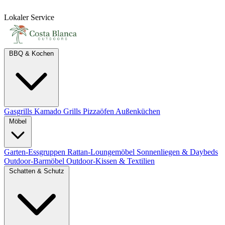
Lokaler Service
BBQ & Kochen
Gasgrills
Kamado Grills
Pizzaöfen
Außenküchen
Möbel
Garten-Essgruppen
Rattan-Loungemöbel
Sonnenliegen & Daybeds
Outdoor-Barmöbel
Outdoor-Kissen & Textilien
Schatten & Schutz