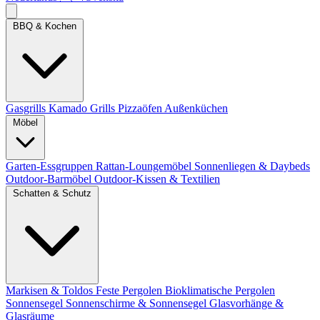
BBQ & Kochen
Gasgrills
Kamado Grills
Pizzaöfen
Außenküchen
Möbel
Garten-Essgruppen
Rattan-Loungemöbel
Sonnenliegen & Daybeds
Outdoor-Barmöbel
Outdoor-Kissen & Textilien
Schatten & Schutz
Markisen & Toldos
Feste Pergolen
Bioklimatische Pergolen
Sonnensegel
Sonnenschirme & Sonnensegel
Glasvorhänge &
Glasräume