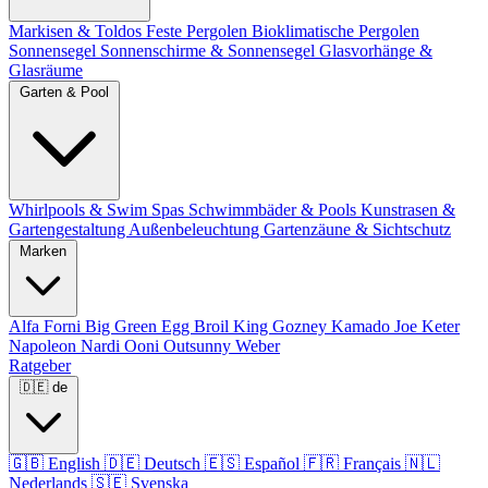
Markisen & Toldos
Feste Pergolen
Bioklimatische Pergolen
Sonnensegel
Sonnenschirme & Sonnensegel
Glasvorhänge &
Glasräume
Garten & Pool
Whirlpools & Swim Spas
Schwimmbäder & Pools
Kunstrasen &
Gartengestaltung
Außenbeleuchtung
Gartenzäune & Sichtschutz
Marken
Alfa Forni
Big Green Egg
Broil King
Gozney
Kamado Joe
Keter
Napoleon
Nardi
Ooni
Outsunny
Weber
Ratgeber
🇩🇪
de
🇬🇧
English
🇩🇪
Deutsch
🇪🇸
Español
🇫🇷
Français
🇳🇱
Nederlands
🇸🇪
Svenska