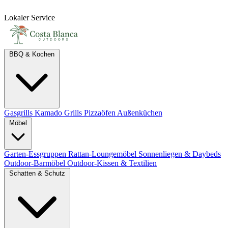
Lokaler Service
BBQ & Kochen
Gasgrills
Kamado Grills
Pizzaöfen
Außenküchen
Möbel
Garten-Essgruppen
Rattan-Loungemöbel
Sonnenliegen & Daybeds
Outdoor-Barmöbel
Outdoor-Kissen & Textilien
Schatten & Schutz