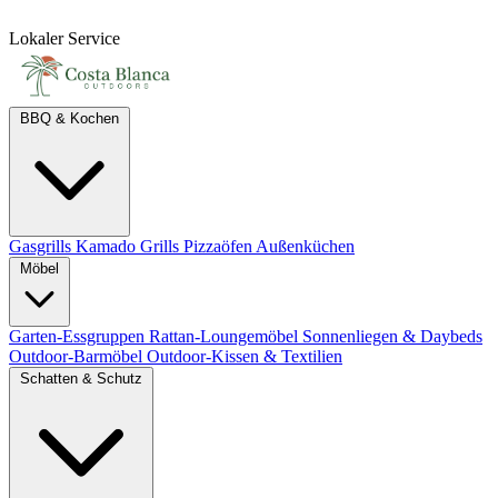
Lokaler Service
BBQ & Kochen
Gasgrills
Kamado Grills
Pizzaöfen
Außenküchen
Möbel
Garten-Essgruppen
Rattan-Loungemöbel
Sonnenliegen & Daybeds
Outdoor-Barmöbel
Outdoor-Kissen & Textilien
Schatten & Schutz