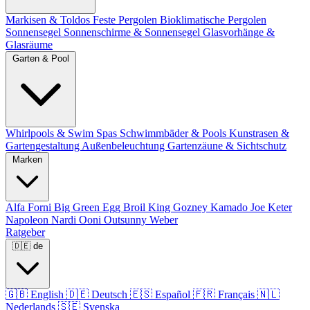
Markisen & Toldos
Feste Pergolen
Bioklimatische Pergolen
Sonnensegel
Sonnenschirme & Sonnensegel
Glasvorhänge &
Glasräume
Garten & Pool
Whirlpools & Swim Spas
Schwimmbäder & Pools
Kunstrasen &
Gartengestaltung
Außenbeleuchtung
Gartenzäune & Sichtschutz
Marken
Alfa Forni
Big Green Egg
Broil King
Gozney
Kamado Joe
Keter
Napoleon
Nardi
Ooni
Outsunny
Weber
Ratgeber
🇩🇪
de
🇬🇧
English
🇩🇪
Deutsch
🇪🇸
Español
🇫🇷
Français
🇳🇱
Nederlands
🇸🇪
Svenska