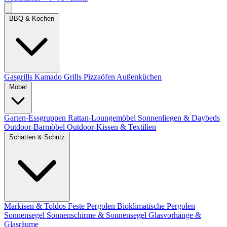
BBQ & Kochen
Gasgrills
Kamado Grills
Pizzaöfen
Außenküchen
Möbel
Garten-Essgruppen
Rattan-Loungemöbel
Sonnenliegen & Daybeds
Outdoor-Barmöbel
Outdoor-Kissen & Textilien
Schatten & Schutz
Markisen & Toldos
Feste Pergolen
Bioklimatische Pergolen
Sonnensegel
Sonnenschirme & Sonnensegel
Glasvorhänge &
Glasräume