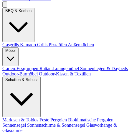
BBQ & Kochen
Gasgrills
Kamado Grills
Pizzaöfen
Außenküchen
Möbel
Garten-Essgruppen
Rattan-Loungemöbel
Sonnenliegen & Daybeds
Outdoor-Barmöbel
Outdoor-Kissen & Textilien
Schatten & Schutz
Markisen & Toldos
Feste Pergolen
Bioklimatische Pergolen
Sonnensegel
Sonnenschirme & Sonnensegel
Glasvorhänge &
Glasräume