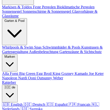
Markisen & Toldos
Feste Pergolen
Bioklimatische Pergolen
Sonnensegel
Sonnenschirme & Sonnensegel
Glasvorhänge &
Glasräume
Garten & Pool
Whirlpools & Swim Spas
Schwimmbäder & Pools
Kunstrasen &
Gartengestaltung
Außenbeleuchtung
Gartenzäune & Sichtschutz
Marken
Alfa Forni
Big Green Egg
Broil King
Gozney
Kamado Joe
Keter
Napoleon
Nardi
Ooni
Outsunny
Weber
Ratgeber
🇩🇪
de
🇬🇧
English
🇩🇪
Deutsch
🇪🇸
Español
🇫🇷
Français
🇳🇱
Nederlands
🇸🇪
Svenska