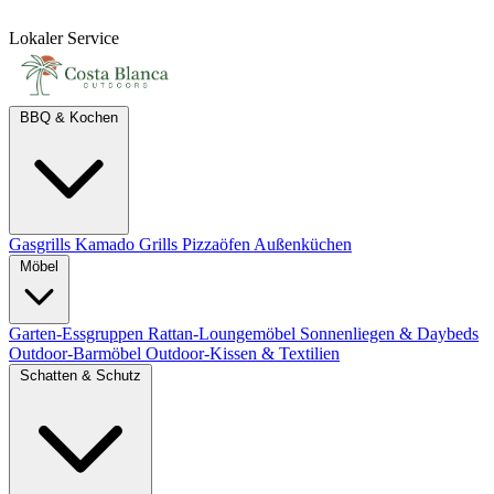
Lokaler Service
BBQ & Kochen
Gasgrills
Kamado Grills
Pizzaöfen
Außenküchen
Möbel
Garten-Essgruppen
Rattan-Loungemöbel
Sonnenliegen & Daybeds
Outdoor-Barmöbel
Outdoor-Kissen & Textilien
Schatten & Schutz