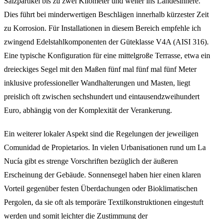
Salzpartikel bis zu zwei Kilometer und weiter ins Landesinnere.
Dies führt bei minderwertigen Beschlägen innerhalb kürzester Zeit
zu Korrosion. Für Installationen in diesem Bereich empfehle ich
zwingend Edelstahlkomponenten der Güteklasse V4A (AISI 316).
Eine typische Konfiguration für eine mittelgroße Terrasse, etwa ein
dreieckiges Segel mit den Maßen fünf mal fünf mal fünf Meter
inklusive professioneller Wandhalterungen und Masten, liegt
preislich oft zwischen sechshundert und eintausendzweihundert
Euro, abhängig von der Komplexität der Verankerung.
Ein weiterer lokaler Aspekt sind die Regelungen der jeweiligen
Comunidad de Propietarios. In vielen Urbanisationen rund um La
Nucía gibt es strenge Vorschriften bezüglich der äußeren
Erscheinung der Gebäude. Sonnensegel haben hier einen klaren
Vorteil gegenüber festen Überdachungen oder Bioklimatischen
Pergolen, da sie oft als temporäre Textilkonstruktionen eingestuft
werden und somit leichter die Zustimmung der