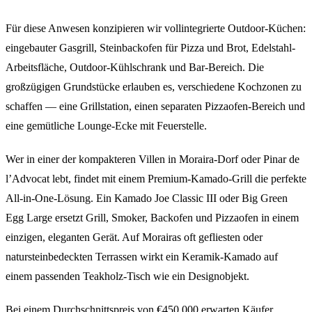
Für diese Anwesen konzipieren wir vollintegrierte Outdoor-Küchen:
eingebauter Gasgrill, Steinbackofen für Pizza und Brot, Edelstahl-
Arbeitsfläche, Outdoor-Kühlschrank und Bar-Bereich. Die
großzügigen Grundstücke erlauben es, verschiedene Kochzonen zu
schaffen — eine Grillstation, einen separaten Pizzaofen-Bereich und
eine gemütliche Lounge-Ecke mit Feuerstelle.
Wer in einer der kompakteren Villen in Moraira-Dorf oder Pinar de
l’Advocat lebt, findet mit einem Premium-Kamado-Grill die perfekte
All-in-One-Lösung. Ein Kamado Joe Classic III oder Big Green
Egg Large ersetzt Grill, Smoker, Backofen und Pizzaofen in einem
einzigen, eleganten Gerät. Auf Morairas oft gefliesten oder
natursteinbedeckten Terrassen wirkt ein Keramik-Kamado auf
einem passenden Teakholz-Tisch wie ein Designobjekt.
Bei einem Durchschnittspreis von €450.000 erwarten Käufer