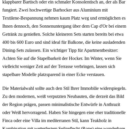
klappbarer Bartisch oder ein schmaler Konsolentisch an, der als Bar
fungiert. Zwei hochwertige Barhocker aus Aluminium mit
Textilene-Bespannung nehmen kaum Platz weg und ermöglichen es
Ihnen dennoch, den Sonnenuntergang über dem Cap d'Or bei einem
Getränk zu genießen. Solche kleineren Sets starten bereits bei etwa
400 bis 600 Euro und sind ideal für Balkone, die keine ausladenden
Dining-Sets zulassen. Ein wichtiger Tipp für Apartmentbesitzer:
Achten Sie auf die Stapelbarkeit der Hocker. Im Winter, wenn Sie
vielleicht weniger Zeit auf der Terrasse verbringen, lassen sich
stapelbare Modelle platzsparend in einer Ecke verstauen.
Die Materialwahl sollte auch den Stil Ihrer Immobilie widerspiegeln.
Zu den modernen, weiß verputzten Neubauten, die derzeit das Bild
der Region prägen, passen minimalistische Entwürfe in Anthrazit
oder Weiß hervorragend. Haben Sie hingegen eine eher traditionelle
Finca oder eine Villa im mediterranen Stil, kann Teakholz in
Kombination mit wetterfestem Seilgeflecht (Rope) eine wunderbare