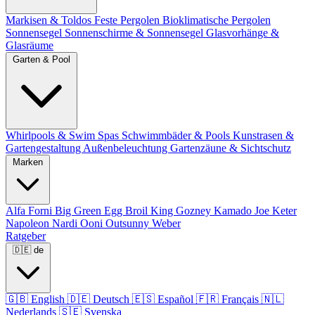
Markisen & Toldos
Feste Pergolen
Bioklimatische Pergolen
Sonnensegel
Sonnenschirme & Sonnensegel
Glasvorhänge &
Glasräume
Garten & Pool
Whirlpools & Swim Spas
Schwimmbäder & Pools
Kunstrasen &
Gartengestaltung
Außenbeleuchtung
Gartenzäune & Sichtschutz
Marken
Alfa Forni
Big Green Egg
Broil King
Gozney
Kamado Joe
Keter
Napoleon
Nardi
Ooni
Outsunny
Weber
Ratgeber
🇩🇪
de
🇬🇧
English
🇩🇪
Deutsch
🇪🇸
Español
🇫🇷
Français
🇳🇱
Nederlands
🇸🇪
Svenska