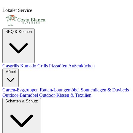
Lokaler Service
BBQ & Kochen
Gasgrills
Kamado Grills
Pizzaöfen
Außenküchen
Möbel
Garten-Essgruppen
Rattan-Loungemöbel
Sonnenliegen & Daybeds
Outdoor-Barmöbel
Outdoor-Kissen & Textilien
Schatten & Schutz