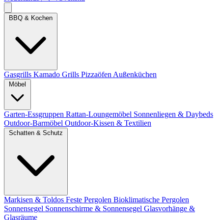
BBQ & Kochen
Gasgrills
Kamado Grills
Pizzaöfen
Außenküchen
Möbel
Garten-Essgruppen
Rattan-Loungemöbel
Sonnenliegen & Daybeds
Outdoor-Barmöbel
Outdoor-Kissen & Textilien
Schatten & Schutz
Markisen & Toldos
Feste Pergolen
Bioklimatische Pergolen
Sonnensegel
Sonnenschirme & Sonnensegel
Glasvorhänge &
Glasräume