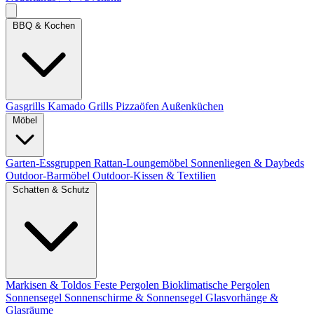
BBQ & Kochen
Gasgrills
Kamado Grills
Pizzaöfen
Außenküchen
Möbel
Garten-Essgruppen
Rattan-Loungemöbel
Sonnenliegen & Daybeds
Outdoor-Barmöbel
Outdoor-Kissen & Textilien
Schatten & Schutz
Markisen & Toldos
Feste Pergolen
Bioklimatische Pergolen
Sonnensegel
Sonnenschirme & Sonnensegel
Glasvorhänge &
Glasräume