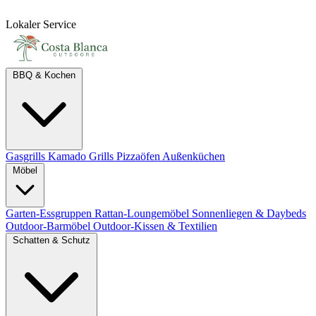
Lokaler Service
BBQ & Kochen
Gasgrills
Kamado Grills
Pizzaöfen
Außenküchen
Möbel
Garten-Essgruppen
Rattan-Loungemöbel
Sonnenliegen & Daybeds
Outdoor-Barmöbel
Outdoor-Kissen & Textilien
Schatten & Schutz