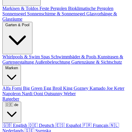
Markisen & Toldos
Feste Pergolen
Bioklimatische Pergolen
Sonnensegel
Sonnenschirme & Sonnensegel
Glasvorhänge &
Glasräume
Garten & Pool
Whirlpools & Swim Spas
Schwimmbäder & Pools
Kunstrasen &
Gartengestaltung
Außenbeleuchtung
Gartenzäune & Sichtschutz
Marken
Alfa Forni
Big Green Egg
Broil King
Gozney
Kamado Joe
Keter
Napoleon
Nardi
Ooni
Outsunny
Weber
Ratgeber
🇩🇪
de
🇬🇧
English
🇩🇪
Deutsch
🇪🇸
Español
🇫🇷
Français
🇳🇱
Nederlands
🇸🇪
Svenska