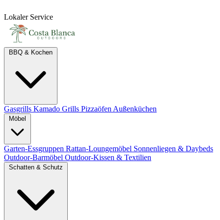
Lokaler Service
BBQ & Kochen
Gasgrills
Kamado Grills
Pizzaöfen
Außenküchen
Möbel
Garten-Essgruppen
Rattan-Loungemöbel
Sonnenliegen & Daybeds
Outdoor-Barmöbel
Outdoor-Kissen & Textilien
Schatten & Schutz