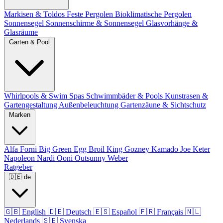
Markisen & Toldos
Feste Pergolen
Bioklimatische Pergolen
Sonnensegel
Sonnenschirme & Sonnensegel
Glasvorhänge &
Glasräume
Garten & Pool
Whirlpools & Swim Spas
Schwimmbäder & Pools
Kunstrasen &
Gartengestaltung
Außenbeleuchtung
Gartenzäune & Sichtschutz
Marken
Alfa Forni
Big Green Egg
Broil King
Gozney
Kamado Joe
Keter
Napoleon
Nardi
Ooni
Outsunny
Weber
Ratgeber
🇩🇪
de
🇬🇧
English
🇩🇪
Deutsch
🇪🇸
Español
🇫🇷
Français
🇳🇱
Nederlands
🇸🇪
Svenska