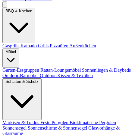
BBQ & Kochen
Gasgrills
Kamado Grills
Pizzaöfen
Außenküchen
Möbel
Garten-Essgruppen
Rattan-Loungemöbel
Sonnenliegen & Daybeds
Outdoor-Barmöbel
Outdoor-Kissen & Textilien
Schatten & Schutz
Markisen & Toldos
Feste Pergolen
Bioklimatische Pergolen
Sonnensegel
Sonnenschirme & Sonnensegel
Glasvorhänge &
Glasräume