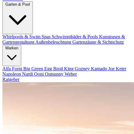
Garten & Pool
Whirlpools & Swim Spas
Schwimmbäder & Pools
Kunstrasen &
Gartengestaltung
Außenbeleuchtung
Gartenzäune & Sichtschutz
Marken
Alfa Forni
Big Green Egg
Broil King
Gozney
Kamado Joe
Keter
Napoleon
Nardi
Ooni
Outsunny
Weber
Ratgeber