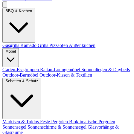
BBQ & Kochen
Gasgrills
Kamado Grills
Pizzaöfen
Außenküchen
Möbel
Garten-Essgruppen
Rattan-Loungemöbel
Sonnenliegen & Daybeds
Outdoor-Barmöbel
Outdoor-Kissen & Textilien
Schatten & Schutz
Markisen & Toldos
Feste Pergolen
Bioklimatische Pergolen
Sonnensegel
Sonnenschirme & Sonnensegel
Glasvorhänge &
Glasräume