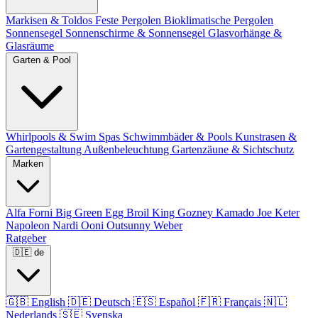
Markisen & Toldos
Feste Pergolen
Bioklimatische Pergolen
Sonnensegel
Sonnenschirme & Sonnensegel
Glasvorhänge &
Glasräume
Garten & Pool
Whirlpools & Swim Spas
Schwimmbäder & Pools
Kunstrasen &
Gartengestaltung
Außenbeleuchtung
Gartenzäune & Sichtschutz
Marken
Alfa Forni
Big Green Egg
Broil King
Gozney
Kamado Joe
Keter
Napoleon
Nardi
Ooni
Outsunny
Weber
Ratgeber
🇩🇪
de
🇬🇧
English
🇩🇪
Deutsch
🇪🇸
Español
🇫🇷
Français
🇳🇱
Nederlands
🇸🇪
Svenska