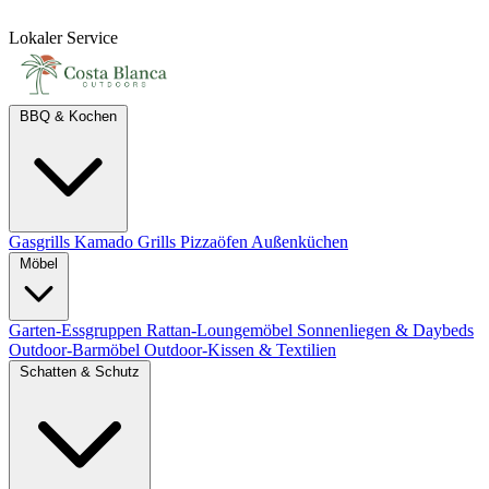
Lokaler Service
BBQ & Kochen
Gasgrills
Kamado Grills
Pizzaöfen
Außenküchen
Möbel
Garten-Essgruppen
Rattan-Loungemöbel
Sonnenliegen & Daybeds
Outdoor-Barmöbel
Outdoor-Kissen & Textilien
Schatten & Schutz