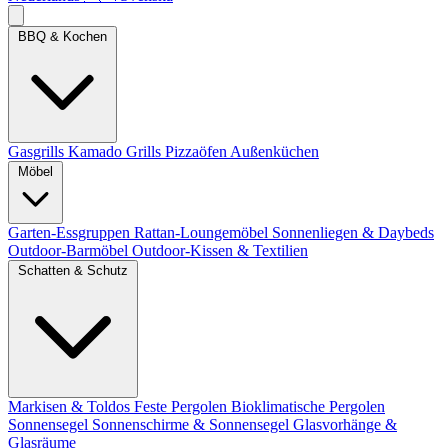
BBQ & Kochen
Gasgrills
Kamado Grills
Pizzaöfen
Außenküchen
Möbel
Garten-Essgruppen
Rattan-Loungemöbel
Sonnenliegen & Daybeds
Outdoor-Barmöbel
Outdoor-Kissen & Textilien
Schatten & Schutz
Markisen & Toldos
Feste Pergolen
Bioklimatische Pergolen
Sonnensegel
Sonnenschirme & Sonnensegel
Glasvorhänge &
Glasräume