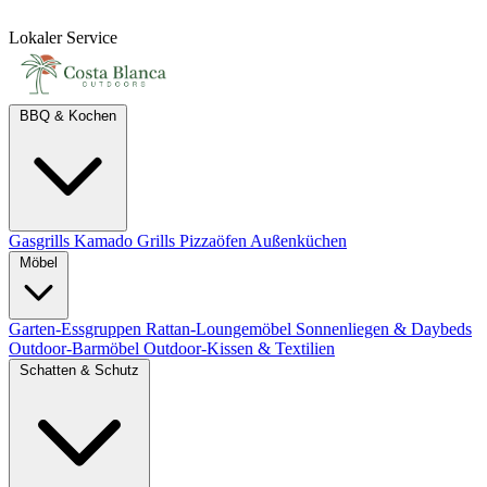
Lokaler Service
BBQ & Kochen
Gasgrills
Kamado Grills
Pizzaöfen
Außenküchen
Möbel
Garten-Essgruppen
Rattan-Loungemöbel
Sonnenliegen & Daybeds
Outdoor-Barmöbel
Outdoor-Kissen & Textilien
Schatten & Schutz