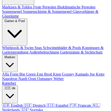
Markisen & Toldos
Feste Pergolen
Bioklimatische Pergolen
Sonnensegel
Sonnenschirme & Sonnensegel
Glasvorhänge &
Glasräume
Garten & Pool
Whirlpools & Swim Spas
Schwimmbäder & Pools
Kunstrasen &
Gartengestaltung
Außenbeleuchtung
Gartenzäune & Sichtschutz
Marken
Alfa Forni
Big Green Egg
Broil King
Gozney
Kamado Joe
Keter
Napoleon
Nardi
Ooni
Outsunny
Weber
Ratgeber
🇩🇪
de
🇬🇧
English
🇩🇪
Deutsch
🇪🇸
Español
🇫🇷
Français
🇳🇱
Nederlands
🇸🇪
Svenska