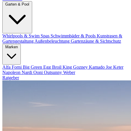
Garten & Pool
Whirlpools & Swim Spas
Schwimmbäder & Pools
Kunstrasen &
Gartengestaltung
Außenbeleuchtung
Gartenzäune & Sichtschutz
Marken
Alfa Forni
Big Green Egg
Broil King
Gozney
Kamado Joe
Keter
Napoleon
Nardi
Ooni
Outsunny
Weber
Ratgeber