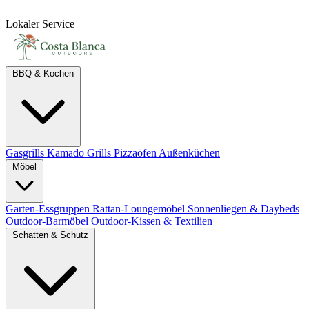
Lokaler Service
BBQ & Kochen
Gasgrills
Kamado Grills
Pizzaöfen
Außenküchen
Möbel
Garten-Essgruppen
Rattan-Loungemöbel
Sonnenliegen & Daybeds
Outdoor-Barmöbel
Outdoor-Kissen & Textilien
Schatten & Schutz