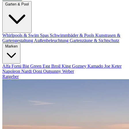
Garten & Pool
Whirlpools & Swim Spas
Schwimmbäder & Pools
Kunstrasen &
Gartengestaltung
Außenbeleuchtung
Gartenzäune & Sichtschutz
Marken
Alfa Forni
Big Green Egg
Broil King
Gozney
Kamado Joe
Keter
Napoleon
Nardi
Ooni
Outsunny
Weber
Ratgeber