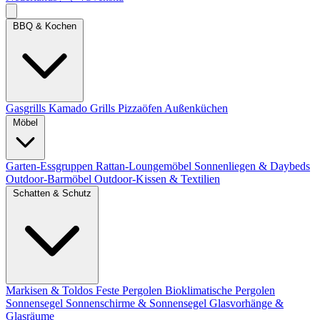
BBQ & Kochen
Gasgrills
Kamado Grills
Pizzaöfen
Außenküchen
Möbel
Garten-Essgruppen
Rattan-Loungemöbel
Sonnenliegen & Daybeds
Outdoor-Barmöbel
Outdoor-Kissen & Textilien
Schatten & Schutz
Markisen & Toldos
Feste Pergolen
Bioklimatische Pergolen
Sonnensegel
Sonnenschirme & Sonnensegel
Glasvorhänge &
Glasräume