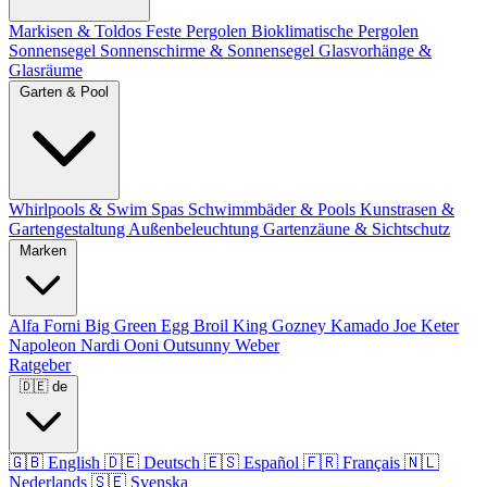
Markisen & Toldos
Feste Pergolen
Bioklimatische Pergolen
Sonnensegel
Sonnenschirme & Sonnensegel
Glasvorhänge &
Glasräume
Garten & Pool
Whirlpools & Swim Spas
Schwimmbäder & Pools
Kunstrasen &
Gartengestaltung
Außenbeleuchtung
Gartenzäune & Sichtschutz
Marken
Alfa Forni
Big Green Egg
Broil King
Gozney
Kamado Joe
Keter
Napoleon
Nardi
Ooni
Outsunny
Weber
Ratgeber
🇩🇪
de
🇬🇧
English
🇩🇪
Deutsch
🇪🇸
Español
🇫🇷
Français
🇳🇱
Nederlands
🇸🇪
Svenska