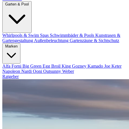
Garten & Pool
Whirlpools & Swim Spas
Schwimmbäder & Pools
Kunstrasen &
Gartengestaltung
Außenbeleuchtung
Gartenzäune & Sichtschutz
Marken
Alfa Forni
Big Green Egg
Broil King
Gozney
Kamado Joe
Keter
Napoleon
Nardi
Ooni
Outsunny
Weber
Ratgeber