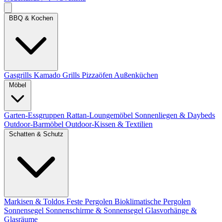
BBQ & Kochen
Gasgrills
Kamado Grills
Pizzaöfen
Außenküchen
Möbel
Garten-Essgruppen
Rattan-Loungemöbel
Sonnenliegen & Daybeds
Outdoor-Barmöbel
Outdoor-Kissen & Textilien
Schatten & Schutz
Markisen & Toldos
Feste Pergolen
Bioklimatische Pergolen
Sonnensegel
Sonnenschirme & Sonnensegel
Glasvorhänge &
Glasräume