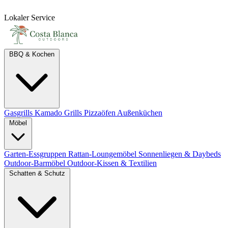
Lokaler Service
BBQ & Kochen
Gasgrills
Kamado Grills
Pizzaöfen
Außenküchen
Möbel
Garten-Essgruppen
Rattan-Loungemöbel
Sonnenliegen & Daybeds
Outdoor-Barmöbel
Outdoor-Kissen & Textilien
Schatten & Schutz