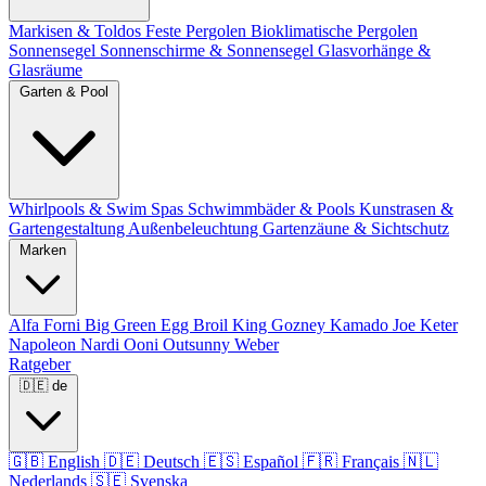
Markisen & Toldos
Feste Pergolen
Bioklimatische Pergolen
Sonnensegel
Sonnenschirme & Sonnensegel
Glasvorhänge &
Glasräume
Garten & Pool
Whirlpools & Swim Spas
Schwimmbäder & Pools
Kunstrasen &
Gartengestaltung
Außenbeleuchtung
Gartenzäune & Sichtschutz
Marken
Alfa Forni
Big Green Egg
Broil King
Gozney
Kamado Joe
Keter
Napoleon
Nardi
Ooni
Outsunny
Weber
Ratgeber
🇩🇪
de
🇬🇧
English
🇩🇪
Deutsch
🇪🇸
Español
🇫🇷
Français
🇳🇱
Nederlands
🇸🇪
Svenska