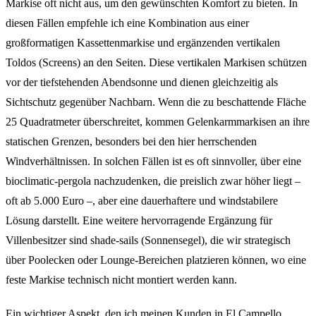
Markise oft nicht aus, um den gewünschten Komfort zu bieten. In
diesen Fällen empfehle ich eine Kombination aus einer
großformatigen Kassettenmarkise und ergänzenden vertikalen
Toldos (Screens) an den Seiten. Diese vertikalen Markisen schützen
vor der tiefstehenden Abendsonne und dienen gleichzeitig als
Sichtschutz gegenüber Nachbarn. Wenn die zu beschattende Fläche
25 Quadratmeter überschreitet, kommen Gelenkarmmarkisen an ihre
statischen Grenzen, besonders bei den hier herrschenden
Windverhältnissen. In solchen Fällen ist es oft sinnvoller, über eine
bioclimatic-pergola nachzudenken, die preislich zwar höher liegt –
oft ab 5.000 Euro –, aber eine dauerhaftere und windstabilere
Lösung darstellt. Eine weitere hervorragende Ergänzung für
Villenbesitzer sind shade-sails (Sonnensegel), die wir strategisch
über Poolecken oder Lounge-Bereichen platzieren können, wo eine
feste Markise technisch nicht montiert werden kann.
Ein wichtiger Aspekt, den ich meinen Kunden in El Campello