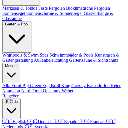
Markisen & Toldos
Feste Pergolen
Bioklimatische Pergolen
Sonnensegel
Sonnenschirme & Sonnensegel
Glasvorhänge &
Glasräume
Garten & Pool
Whirlpools & Swim Spas
Schwimmbäder & Pools
Kunstrasen &
Gartengestaltung
Außenbeleuchtung
Gartenzäune & Sichtschutz
Marken
Alfa Forni
Big Green Egg
Broil King
Gozney
Kamado Joe
Keter
Napoleon
Nardi
Ooni
Outsunny
Weber
Ratgeber
🇩🇪
de
🇬🇧
English
🇩🇪
Deutsch
🇪🇸
Español
🇫🇷
Français
🇳🇱
Nederlands
🇸🇪
Svenska