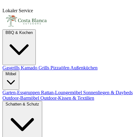
Lokaler Service
BBQ & Kochen
Gasgrills
Kamado Grills
Pizzaöfen
Außenküchen
Möbel
Garten-Essgruppen
Rattan-Loungemöbel
Sonnenliegen & Daybeds
Outdoor-Barmöbel
Outdoor-Kissen & Textilien
Schatten & Schutz