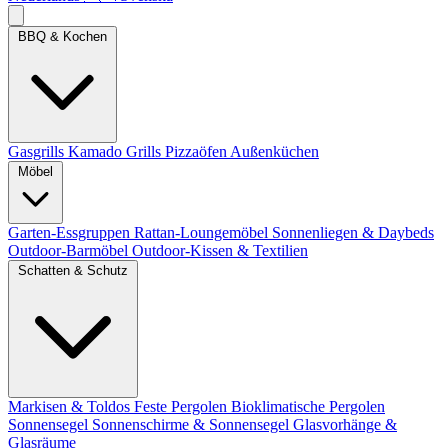
BBQ & Kochen
Gasgrills
Kamado Grills
Pizzaöfen
Außenküchen
Möbel
Garten-Essgruppen
Rattan-Loungemöbel
Sonnenliegen & Daybeds
Outdoor-Barmöbel
Outdoor-Kissen & Textilien
Schatten & Schutz
Markisen & Toldos
Feste Pergolen
Bioklimatische Pergolen
Sonnensegel
Sonnenschirme & Sonnensegel
Glasvorhänge &
Glasräume