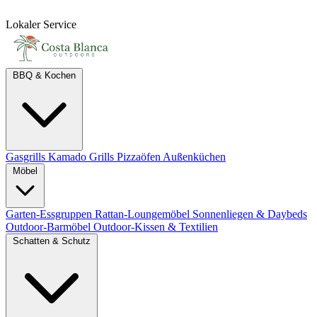
Lokaler Service
BBQ & Kochen
Gasgrills
Kamado Grills
Pizzaöfen
Außenküchen
Möbel
Garten-Essgruppen
Rattan-Loungemöbel
Sonnenliegen & Daybeds
Outdoor-Barmöbel
Outdoor-Kissen & Textilien
Schatten & Schutz