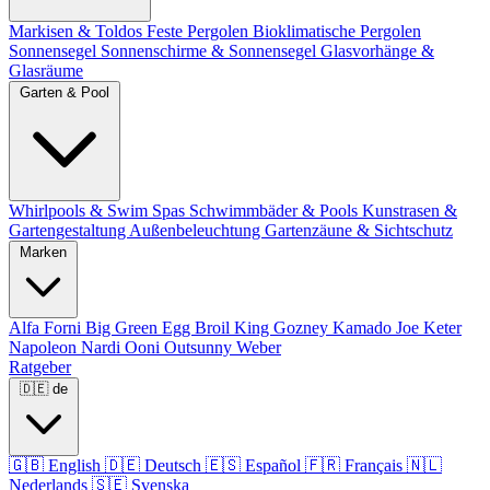
Markisen & Toldos
Feste Pergolen
Bioklimatische Pergolen
Sonnensegel
Sonnenschirme & Sonnensegel
Glasvorhänge &
Glasräume
Garten & Pool
Whirlpools & Swim Spas
Schwimmbäder & Pools
Kunstrasen &
Gartengestaltung
Außenbeleuchtung
Gartenzäune & Sichtschutz
Marken
Alfa Forni
Big Green Egg
Broil King
Gozney
Kamado Joe
Keter
Napoleon
Nardi
Ooni
Outsunny
Weber
Ratgeber
🇩🇪
de
🇬🇧
English
🇩🇪
Deutsch
🇪🇸
Español
🇫🇷
Français
🇳🇱
Nederlands
🇸🇪
Svenska