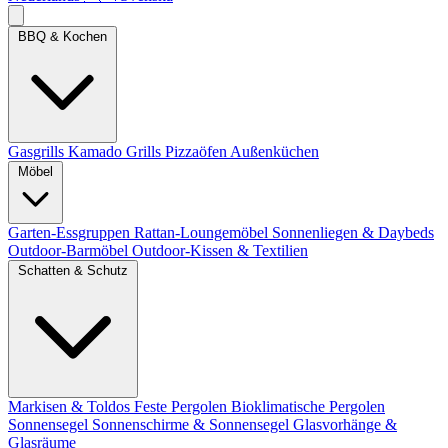
BBQ & Kochen
Gasgrills
Kamado Grills
Pizzaöfen
Außenküchen
Möbel
Garten-Essgruppen
Rattan-Loungemöbel
Sonnenliegen & Daybeds
Outdoor-Barmöbel
Outdoor-Kissen & Textilien
Schatten & Schutz
Markisen & Toldos
Feste Pergolen
Bioklimatische Pergolen
Sonnensegel
Sonnenschirme & Sonnensegel
Glasvorhänge &
Glasräume