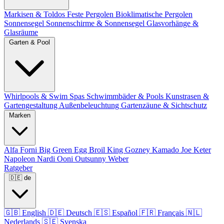
Markisen & Toldos
Feste Pergolen
Bioklimatische Pergolen
Sonnensegel
Sonnenschirme & Sonnensegel
Glasvorhänge &
Glasräume
Garten & Pool
Whirlpools & Swim Spas
Schwimmbäder & Pools
Kunstrasen &
Gartengestaltung
Außenbeleuchtung
Gartenzäune & Sichtschutz
Marken
Alfa Forni
Big Green Egg
Broil King
Gozney
Kamado Joe
Keter
Napoleon
Nardi
Ooni
Outsunny
Weber
Ratgeber
🇩🇪
de
🇬🇧
English
🇩🇪
Deutsch
🇪🇸
Español
🇫🇷
Français
🇳🇱
Nederlands
🇸🇪
Svenska