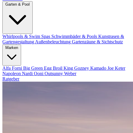
Garten & Pool
Whirlpools & Swim Spas
Schwimmbäder & Pools
Kunstrasen &
Gartengestaltung
Außenbeleuchtung
Gartenzäune & Sichtschutz
Marken
Alfa Forni
Big Green Egg
Broil King
Gozney
Kamado Joe
Keter
Napoleon
Nardi
Ooni
Outsunny
Weber
Ratgeber