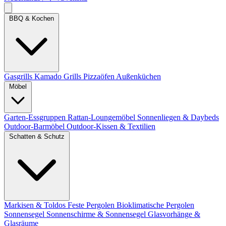
BBQ & Kochen
Gasgrills
Kamado Grills
Pizzaöfen
Außenküchen
Möbel
Garten-Essgruppen
Rattan-Loungemöbel
Sonnenliegen & Daybeds
Outdoor-Barmöbel
Outdoor-Kissen & Textilien
Schatten & Schutz
Markisen & Toldos
Feste Pergolen
Bioklimatische Pergolen
Sonnensegel
Sonnenschirme & Sonnensegel
Glasvorhänge &
Glasräume