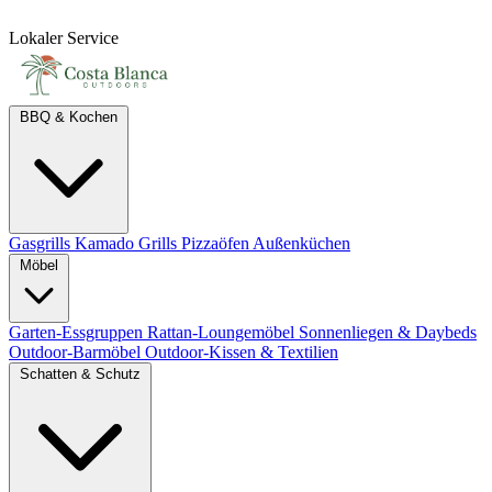
Lokaler Service
BBQ & Kochen
Gasgrills
Kamado Grills
Pizzaöfen
Außenküchen
Möbel
Garten-Essgruppen
Rattan-Loungemöbel
Sonnenliegen & Daybeds
Outdoor-Barmöbel
Outdoor-Kissen & Textilien
Schatten & Schutz