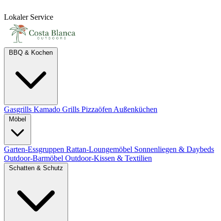
Lokaler Service
BBQ & Kochen
Gasgrills
Kamado Grills
Pizzaöfen
Außenküchen
Möbel
Garten-Essgruppen
Rattan-Loungemöbel
Sonnenliegen & Daybeds
Outdoor-Barmöbel
Outdoor-Kissen & Textilien
Schatten & Schutz