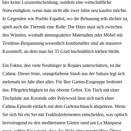
hier keine Luxusentscheidung, sondern eine wirtschaftliche
Notwendigkeit, wenn man nicht alle zwei Jahre neu kaufen möchte.
In Gegenden wie Pueblo Español, wo die Bebauung teils dichter ist,
spielt auch die Thermik eine Rolle: Die Hitze staut sich zwischen
den Wänden, weshalb atmungsaktive Materialien oder Möbel mit
Textilene-Bespannung wesentlich komfortabler sind als massiver
Kunststoff, an dem man bei 35 Grad buchstäblich kleben bleibt.
Ein Faktor, den viele Neubürger in Rojales unterschätzen, ist die
Calima. Dieser feine, orangefarbene Staub aus der Sahara legt sich
mehrmals im Jahr über alles. Für Ihre Garten-Essgruppe bedeutet
das: Pflegeleichtigkeit ist das oberste Gebot. Ein Tisch mit einer
Tischplatte aus Keramik oder Polywood lässt sich nach einer
Calima-Episode einfach mit dem Gartenschlauch abspritzen. Wenn
Sie sich für ein Set mit Teakholzelementen entscheiden, was optisch
hervorragend zu den mediterranen Gärten rund um La Marquesa
passt, sollten Sie wissen, dass das Holz ohne regelmäßige Ölung –