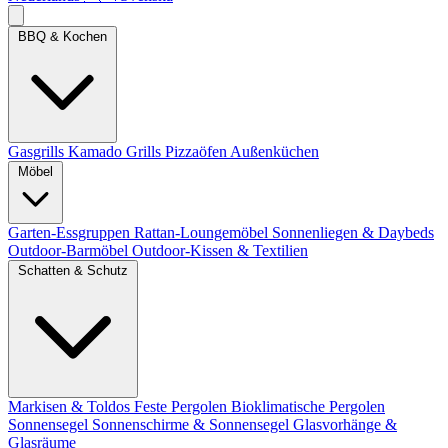
BBQ & Kochen
Gasgrills
Kamado Grills
Pizzaöfen
Außenküchen
Möbel
Garten-Essgruppen
Rattan-Loungemöbel
Sonnenliegen & Daybeds
Outdoor-Barmöbel
Outdoor-Kissen & Textilien
Schatten & Schutz
Markisen & Toldos
Feste Pergolen
Bioklimatische Pergolen
Sonnensegel
Sonnenschirme & Sonnensegel
Glasvorhänge &
Glasräume