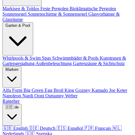
Markisen & Toldos
Feste Pergolen
Bioklimatische Pergolen
Sonnensegel
Sonnenschirme & Sonnensegel
Glasvorhänge &
Glasräume
Garten & Pool
Whirlpools & Swim Spas
Schwimmbäder & Pools
Kunstrasen &
Gartengestaltung
Außenbeleuchtung
Gartenzäune & Sichtschutz
Marken
Alfa Forni
Big Green Egg
Broil King
Gozney
Kamado Joe
Keter
Napoleon
Nardi
Ooni
Outsunny
Weber
Ratgeber
🇩🇪
de
🇬🇧
English
🇩🇪
Deutsch
🇪🇸
Español
🇫🇷
Français
🇳🇱
Nederlands
🇸🇪
Svenska