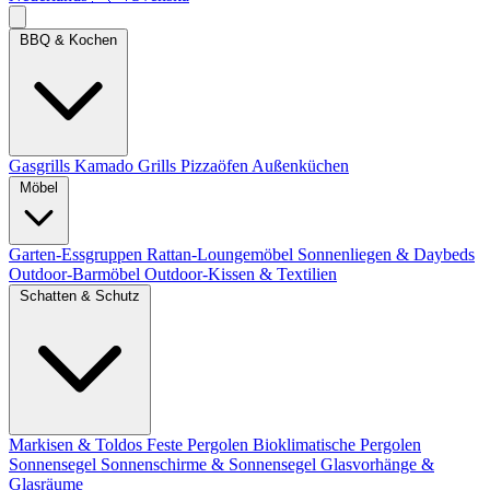
BBQ & Kochen
Gasgrills
Kamado Grills
Pizzaöfen
Außenküchen
Möbel
Garten-Essgruppen
Rattan-Loungemöbel
Sonnenliegen & Daybeds
Outdoor-Barmöbel
Outdoor-Kissen & Textilien
Schatten & Schutz
Markisen & Toldos
Feste Pergolen
Bioklimatische Pergolen
Sonnensegel
Sonnenschirme & Sonnensegel
Glasvorhänge &
Glasräume