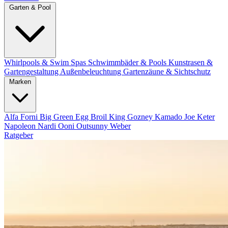
Garten & Pool
Whirlpools & Swim Spas
Schwimmbäder & Pools
Kunstrasen &
Gartengestaltung
Außenbeleuchtung
Gartenzäune & Sichtschutz
Marken
Alfa Forni
Big Green Egg
Broil King
Gozney
Kamado Joe
Keter
Napoleon
Nardi
Ooni
Outsunny
Weber
Ratgeber