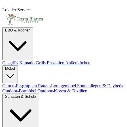
Lokaler Service
BBQ & Kochen
Gasgrills
Kamado Grills
Pizzaöfen
Außenküchen
Möbel
Garten-Essgruppen
Rattan-Loungemöbel
Sonnenliegen & Daybeds
Outdoor-Barmöbel
Outdoor-Kissen & Textilien
Schatten & Schutz