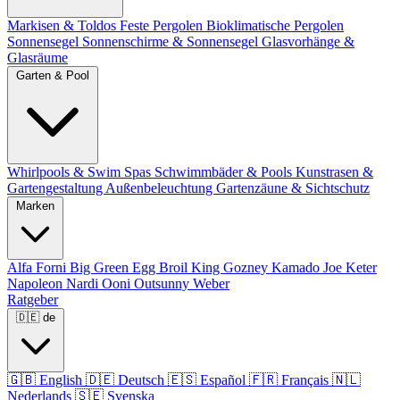
Markisen & Toldos
Feste Pergolen
Bioklimatische Pergolen
Sonnensegel
Sonnenschirme & Sonnensegel
Glasvorhänge &
Glasräume
Garten & Pool
Whirlpools & Swim Spas
Schwimmbäder & Pools
Kunstrasen &
Gartengestaltung
Außenbeleuchtung
Gartenzäune & Sichtschutz
Marken
Alfa Forni
Big Green Egg
Broil King
Gozney
Kamado Joe
Keter
Napoleon
Nardi
Ooni
Outsunny
Weber
Ratgeber
🇩🇪
de
🇬🇧
English
🇩🇪
Deutsch
🇪🇸
Español
🇫🇷
Français
🇳🇱
Nederlands
🇸🇪
Svenska