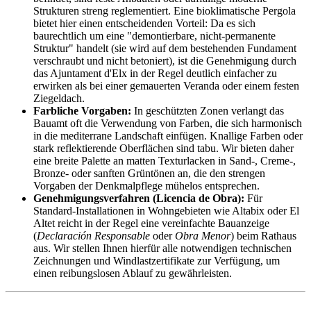
Strukturen streng reglementiert. Eine bioklimatische Pergola
bietet hier einen entscheidenden Vorteil: Da es sich
baurechtlich um eine "demontierbare, nicht-permanente
Struktur" handelt (sie wird auf dem bestehenden Fundament
verschraubt und nicht betoniert), ist die Genehmigung durch
das Ajuntament d'Elx in der Regel deutlich einfacher zu
erwirken als bei einer gemauerten Veranda oder einem festen
Ziegeldach.
Farbliche Vorgaben:
In geschützten Zonen verlangt das
Bauamt oft die Verwendung von Farben, die sich harmonisch
in die mediterrane Landschaft einfügen. Knallige Farben oder
stark reflektierende Oberflächen sind tabu. Wir bieten daher
eine breite Palette an matten Texturlacken in Sand-, Creme-,
Bronze- oder sanften Grüntönen an, die den strengen
Vorgaben der Denkmalpflege mühelos entsprechen.
Genehmigungsverfahren (Licencia de Obra):
Für
Standard-Installationen in Wohngebieten wie Altabix oder El
Altet reicht in der Regel eine vereinfachte Bauanzeige
(
Declaración Responsable
oder
Obra Menor
) beim Rathaus
aus. Wir stellen Ihnen hierfür alle notwendigen technischen
Zeichnungen und Windlastzertifikate zur Verfügung, um
einen reibungslosen Ablauf zu gewährleisten.