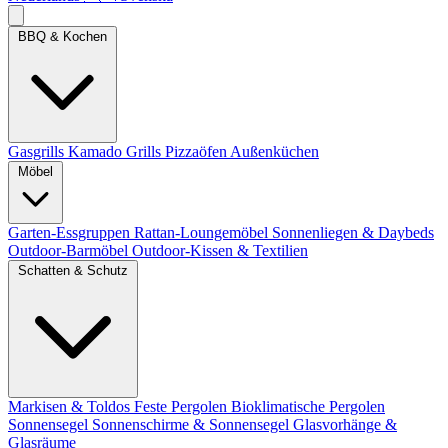
BBQ & Kochen
Gasgrills
Kamado Grills
Pizzaöfen
Außenküchen
Möbel
Garten-Essgruppen
Rattan-Loungemöbel
Sonnenliegen & Daybeds
Outdoor-Barmöbel
Outdoor-Kissen & Textilien
Schatten & Schutz
Markisen & Toldos
Feste Pergolen
Bioklimatische Pergolen
Sonnensegel
Sonnenschirme & Sonnensegel
Glasvorhänge &
Glasräume