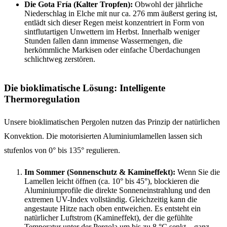
Die Gota Fría (Kalter Tropfen):
Obwohl der jährliche
Niederschlag in Elche mit nur ca. 276 mm äußerst gering ist,
entlädt sich dieser Regen meist konzentriert in Form von
sintflutartigen Unwettern im Herbst. Innerhalb weniger
Stunden fallen dann immense Wassermengen, die
herkömmliche Markisen oder einfache Überdachungen
schlichtweg zerstören.
Die bioklimatische Lösung: Intelligente
Thermoregulation
Unsere bioklimatischen Pergolen nutzen das Prinzip der natürlichen
Konvektion. Die motorisierten Aluminiumlamellen lassen sich
stufenlos von 0° bis 135° regulieren.
Im Sommer (Sonnenschutz & Kamineffekt):
Wenn Sie die
Lamellen leicht öffnen (ca. 10° bis 45°), blockieren die
Aluminiumprofile die direkte Sonneneinstrahlung und den
extremen UV-Index vollständig. Gleichzeitig kann die
angestaute Hitze nach oben entweichen. Es entsteht ein
natürlicher Luftstrom (Kamineffekt), der die gefühlte
Temperatur unter der Pergola um bis zu 8 °C senkt – ganz