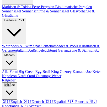
Markisen & Toldos
Feste Pergolen
Bioklimatische Pergolen
Sonnensegel
Sonnenschirme & Sonnensegel
Glasvorhänge &
Glasräume
Garten & Pool
Whirlpools & Swim Spas
Schwimmbäder & Pools
Kunstrasen &
Gartengestaltung
Außenbeleuchtung
Gartenzäune & Sichtschutz
Marken
Alfa Forni
Big Green Egg
Broil King
Gozney
Kamado Joe
Keter
Napoleon
Nardi
Ooni
Outsunny
Weber
Ratgeber
🇩🇪
de
🇬🇧
English
🇩🇪
Deutsch
🇪🇸
Español
🇫🇷
Français
🇳🇱
Nederlands
🇸🇪
Svenska