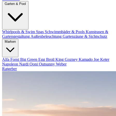
Garten & Pool
Whirlpools & Swim Spas
Schwimmbäder & Pools
Kunstrasen &
Gartengestaltung
Außenbeleuchtung
Gartenzäune & Sichtschutz
Marken
Alfa Forni
Big Green Egg
Broil King
Gozney
Kamado Joe
Keter
Napoleon
Nardi
Ooni
Outsunny
Weber
Ratgeber