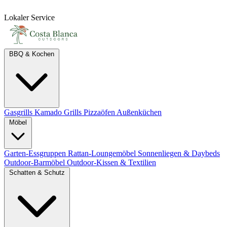
Lokaler Service
BBQ & Kochen
Gasgrills
Kamado Grills
Pizzaöfen
Außenküchen
Möbel
Garten-Essgruppen
Rattan-Loungemöbel
Sonnenliegen & Daybeds
Outdoor-Barmöbel
Outdoor-Kissen & Textilien
Schatten & Schutz