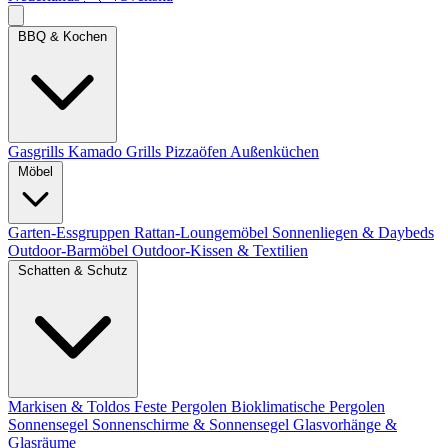
BBQ & Kochen
Gasgrills
Kamado Grills
Pizzaöfen
Außenküchen
Möbel
Garten-Essgruppen
Rattan-Loungemöbel
Sonnenliegen & Daybeds
Outdoor-Barmöbel
Outdoor-Kissen & Textilien
Schatten & Schutz
Markisen & Toldos
Feste Pergolen
Bioklimatische Pergolen
Sonnensegel
Sonnenschirme & Sonnensegel
Glasvorhänge &
Glasräume