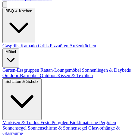
BBQ & Kochen
Gasgrills
Kamado Grills
Pizzaöfen
Außenküchen
Möbel
Garten-Essgruppen
Rattan-Loungemöbel
Sonnenliegen & Daybeds
Outdoor-Barmöbel
Outdoor-Kissen & Textilien
Schatten & Schutz
Markisen & Toldos
Feste Pergolen
Bioklimatische Pergolen
Sonnensegel
Sonnenschirme & Sonnensegel
Glasvorhänge &
Glasräume