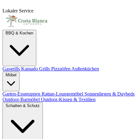
Lokaler Service
BBQ & Kochen
Gasgrills
Kamado Grills
Pizzaöfen
Außenküchen
Möbel
Garten-Essgruppen
Rattan-Loungemöbel
Sonnenliegen & Daybeds
Outdoor-Barmöbel
Outdoor-Kissen & Textilien
Schatten & Schutz