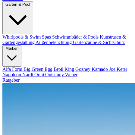
Garten & Pool
Whirlpools & Swim Spas
Schwimmbäder & Pools
Kunstrasen &
Gartengestaltung
Außenbeleuchtung
Gartenzäune & Sichtschutz
Marken
Alfa Forni
Big Green Egg
Broil King
Gozney
Kamado Joe
Keter
Napoleon
Nardi
Ooni
Outsunny
Weber
Ratgeber