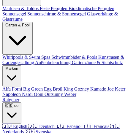
Markisen & Toldos
Feste Pergolen
Bioklimatische Pergolen
Sonnensegel
Sonnenschirme & Sonnensegel
Glasvorhänge &
Glasräume
Garten & Pool
Whirlpools & Swim Spas
Schwimmbäder & Pools
Kunstrasen &
Gartengestaltung
Außenbeleuchtung
Gartenzäune & Sichtschutz
Marken
Alfa Forni
Big Green Egg
Broil King
Gozney
Kamado Joe
Keter
Napoleon
Nardi
Ooni
Outsunny
Weber
Ratgeber
🇩🇪
de
🇬🇧
English
🇩🇪
Deutsch
🇪🇸
Español
🇫🇷
Français
🇳🇱
Nederlands
🇸🇪
Svenska