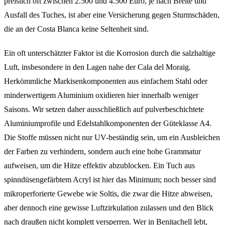
preislich oft zwischen 2.500 und 4.500 Euro, je nach Breite und
Ausfall des Tuches, ist aber eine Versicherung gegen Sturmschäden,
die an der Costa Blanca keine Seltenheit sind.
Ein oft unterschätzter Faktor ist die Korrosion durch die salzhaltige
Luft, insbesondere in den Lagen nahe der Cala del Moraig.
Herkömmliche Markisenkomponenten aus einfachem Stahl oder
minderwertigem Aluminium oxidieren hier innerhalb weniger
Saisons. Wir setzen daher ausschließlich auf pulverbeschichtete
Aluminiumprofile und Edelstahlkomponenten der Güteklasse A4.
Die Stoffe müssen nicht nur UV-beständig sein, um ein Ausbleichen
der Farben zu verhindern, sondern auch eine hohe Grammatur
aufweisen, um die Hitze effektiv abzublocken. Ein Tuch aus
spinndüsengefärbtem Acryl ist hier das Minimum; noch besser sind
mikroperforierte Gewebe wie Soltis, die zwar die Hitze abweisen,
aber dennoch eine gewisse Luftzirkulation zulassen und den Blick
nach draußen nicht komplett versperren. Wer in Benitachell lebt,