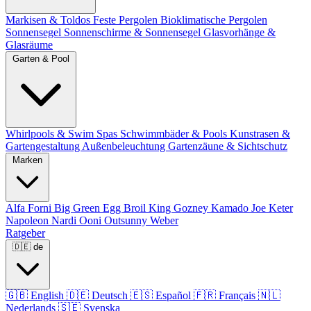
Markisen & Toldos
Feste Pergolen
Bioklimatische Pergolen
Sonnensegel
Sonnenschirme & Sonnensegel
Glasvorhänge &
Glasräume
Garten & Pool
Whirlpools & Swim Spas
Schwimmbäder & Pools
Kunstrasen &
Gartengestaltung
Außenbeleuchtung
Gartenzäune & Sichtschutz
Marken
Alfa Forni
Big Green Egg
Broil King
Gozney
Kamado Joe
Keter
Napoleon
Nardi
Ooni
Outsunny
Weber
Ratgeber
🇩🇪
de
🇬🇧
English
🇩🇪
Deutsch
🇪🇸
Español
🇫🇷
Français
🇳🇱
Nederlands
🇸🇪
Svenska