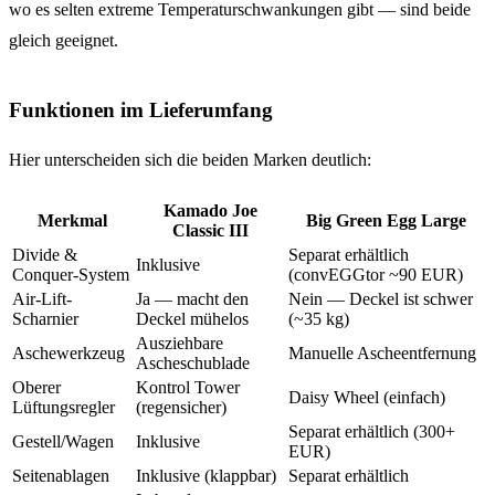
wo es selten extreme Temperaturschwankungen gibt — sind beide
gleich geeignet.
Funktionen im Lieferumfang
Hier unterscheiden sich die beiden Marken deutlich:
Kamado Joe
Merkmal
Big Green Egg Large
Classic III
Divide &
Separat erhältlich
Inklusive
Conquer-System
(convEGGtor ~90 EUR)
Air-Lift-
Ja — macht den
Nein — Deckel ist schwer
Scharnier
Deckel mühelos
(~35 kg)
Ausziehbare
Aschewerkzeug
Manuelle Ascheentfernung
Ascheschublade
Oberer
Kontrol Tower
Daisy Wheel (einfach)
Lüftungsregler
(regensicher)
Separat erhältlich (300+
Gestell/Wagen
Inklusive
EUR)
Seitenablagen
Inklusive (klappbar)
Separat erhältlich