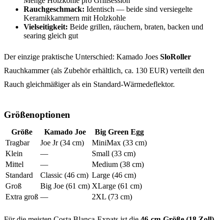
Menge Holzkohle pro Grillsession
Rauchgeschmack:
Identisch — beide sind versiegelte
Keramikkammern mit Holzkohle
Vielseitigkeit:
Beide grillen, räuchern, braten, backen und
searing gleich gut
Der einzige praktische Unterschied: Kamado Joes
SloRoller
Rauchkammer (als Zubehör erhältlich, ca. 130 EUR) verteilt den
Rauch gleichmäßiger als ein Standard-Wärmedeflektor.
Größenoptionen
Größe
Kamado Joe
Big Green Egg
Tragbar
Joe Jr (34 cm)
MiniMax (33 cm)
Klein
—
Small (33 cm)
Mittel
—
Medium (38 cm)
Standard
Classic (46 cm)
Large (46 cm)
Groß
Big Joe (61 cm)
XLarge (61 cm)
Extra groß
—
2XL (73 cm)
Für die meisten Costa Blanca-Expats ist die
46-cm-Größe (18 Zoll)