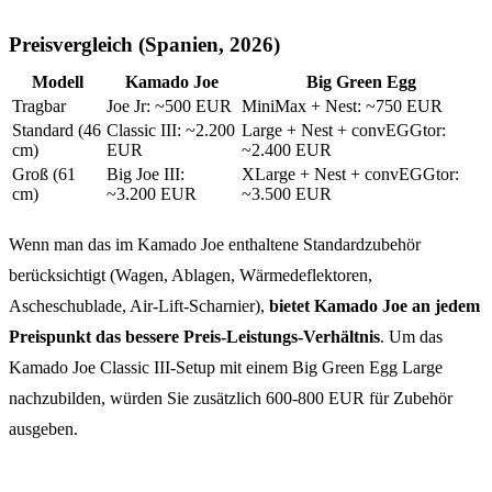
Preisvergleich (Spanien, 2026)
Modell
Kamado Joe
Big Green Egg
Tragbar
Joe Jr: ~500 EUR
MiniMax + Nest: ~750 EUR
Standard (46
Classic III: ~2.200
Large + Nest + convEGGtor:
cm)
EUR
~2.400 EUR
Groß (61
Big Joe III:
XLarge + Nest + convEGGtor:
cm)
~3.200 EUR
~3.500 EUR
Wenn man das im Kamado Joe enthaltene Standardzubehör
berücksichtigt (Wagen, Ablagen, Wärmedeflektoren,
Ascheschublade, Air-Lift-Scharnier),
bietet Kamado Joe an jedem
Preispunkt das bessere Preis-Leistungs-Verhältnis
. Um das
Kamado Joe Classic III-Setup mit einem Big Green Egg Large
nachzubilden, würden Sie zusätzlich 600-800 EUR für Zubehör
ausgeben.