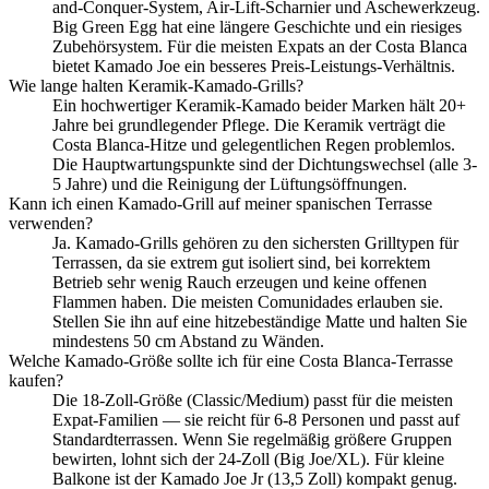
and-Conquer-System, Air-Lift-Scharnier und Aschewerkzeug.
Big Green Egg hat eine längere Geschichte und ein riesiges
Zubehörsystem. Für die meisten Expats an der Costa Blanca
bietet Kamado Joe ein besseres Preis-Leistungs-Verhältnis.
Wie lange halten Keramik-Kamado-Grills?
Ein hochwertiger Keramik-Kamado beider Marken hält 20+
Jahre bei grundlegender Pflege. Die Keramik verträgt die
Costa Blanca-Hitze und gelegentlichen Regen problemlos.
Die Hauptwartungspunkte sind der Dichtungswechsel (alle 3-
5 Jahre) und die Reinigung der Lüftungsöffnungen.
Kann ich einen Kamado-Grill auf meiner spanischen Terrasse
verwenden?
Ja. Kamado-Grills gehören zu den sichersten Grilltypen für
Terrassen, da sie extrem gut isoliert sind, bei korrektem
Betrieb sehr wenig Rauch erzeugen und keine offenen
Flammen haben. Die meisten Comunidades erlauben sie.
Stellen Sie ihn auf eine hitzebeständige Matte und halten Sie
mindestens 50 cm Abstand zu Wänden.
Welche Kamado-Größe sollte ich für eine Costa Blanca-Terrasse
kaufen?
Die 18-Zoll-Größe (Classic/Medium) passt für die meisten
Expat-Familien — sie reicht für 6-8 Personen und passt auf
Standardterrassen. Wenn Sie regelmäßig größere Gruppen
bewirten, lohnt sich der 24-Zoll (Big Joe/XL). Für kleine
Balkone ist der Kamado Joe Jr (13,5 Zoll) kompakt genug.