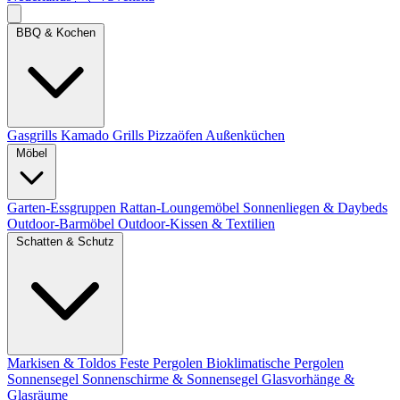
BBQ & Kochen
Gasgrills
Kamado Grills
Pizzaöfen
Außenküchen
Möbel
Garten-Essgruppen
Rattan-Loungemöbel
Sonnenliegen & Daybeds
Outdoor-Barmöbel
Outdoor-Kissen & Textilien
Schatten & Schutz
Markisen & Toldos
Feste Pergolen
Bioklimatische Pergolen
Sonnensegel
Sonnenschirme & Sonnensegel
Glasvorhänge &
Glasräume