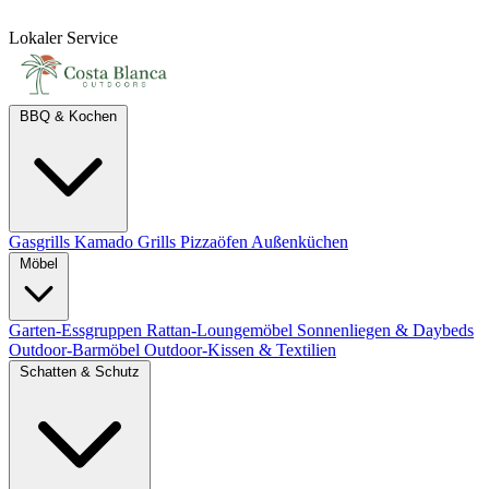
Lokaler Service
BBQ & Kochen
Gasgrills
Kamado Grills
Pizzaöfen
Außenküchen
Möbel
Garten-Essgruppen
Rattan-Loungemöbel
Sonnenliegen & Daybeds
Outdoor-Barmöbel
Outdoor-Kissen & Textilien
Schatten & Schutz