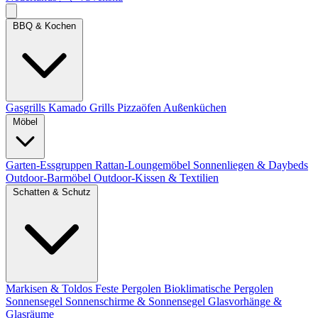
BBQ & Kochen
Gasgrills
Kamado Grills
Pizzaöfen
Außenküchen
Möbel
Garten-Essgruppen
Rattan-Loungemöbel
Sonnenliegen & Daybeds
Outdoor-Barmöbel
Outdoor-Kissen & Textilien
Schatten & Schutz
Markisen & Toldos
Feste Pergolen
Bioklimatische Pergolen
Sonnensegel
Sonnenschirme & Sonnensegel
Glasvorhänge &
Glasräume