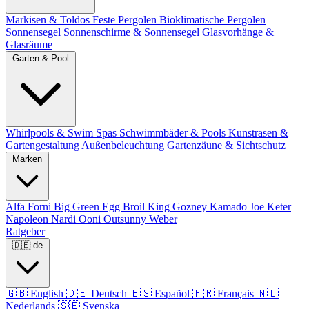
Markisen & Toldos
Feste Pergolen
Bioklimatische Pergolen
Sonnensegel
Sonnenschirme & Sonnensegel
Glasvorhänge &
Glasräume
Garten & Pool
Whirlpools & Swim Spas
Schwimmbäder & Pools
Kunstrasen &
Gartengestaltung
Außenbeleuchtung
Gartenzäune & Sichtschutz
Marken
Alfa Forni
Big Green Egg
Broil King
Gozney
Kamado Joe
Keter
Napoleon
Nardi
Ooni
Outsunny
Weber
Ratgeber
🇩🇪
de
🇬🇧
English
🇩🇪
Deutsch
🇪🇸
Español
🇫🇷
Français
🇳🇱
Nederlands
🇸🇪
Svenska