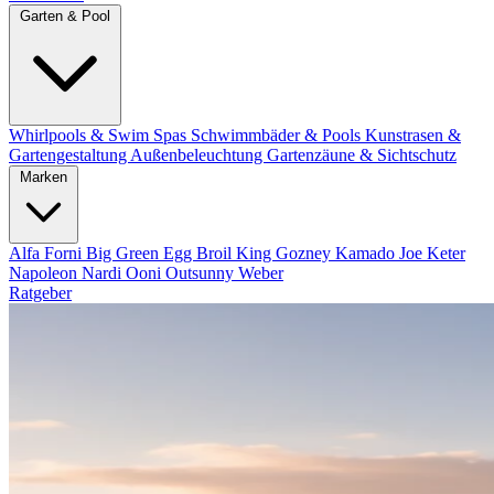
Garten & Pool
Whirlpools & Swim Spas
Schwimmbäder & Pools
Kunstrasen &
Gartengestaltung
Außenbeleuchtung
Gartenzäune & Sichtschutz
Marken
Alfa Forni
Big Green Egg
Broil King
Gozney
Kamado Joe
Keter
Napoleon
Nardi
Ooni
Outsunny
Weber
Ratgeber