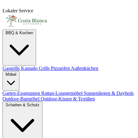
Lokaler Service
BBQ & Kochen
Gasgrills
Kamado Grills
Pizzaöfen
Außenküchen
Möbel
Garten-Essgruppen
Rattan-Loungemöbel
Sonnenliegen & Daybeds
Outdoor-Barmöbel
Outdoor-Kissen & Textilien
Schatten & Schutz