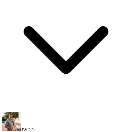
JW'" />