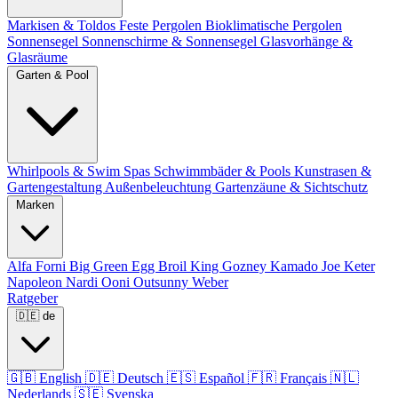
Markisen & Toldos
Feste Pergolen
Bioklimatische Pergolen
Sonnensegel
Sonnenschirme & Sonnensegel
Glasvorhänge &
Glasräume
Garten & Pool
Whirlpools & Swim Spas
Schwimmbäder & Pools
Kunstrasen &
Gartengestaltung
Außenbeleuchtung
Gartenzäune & Sichtschutz
Marken
Alfa Forni
Big Green Egg
Broil King
Gozney
Kamado Joe
Keter
Napoleon
Nardi
Ooni
Outsunny
Weber
Ratgeber
🇩🇪
de
🇬🇧
English
🇩🇪
Deutsch
🇪🇸
Español
🇫🇷
Français
🇳🇱
Nederlands
🇸🇪
Svenska