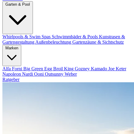
Garten & Pool
Whirlpools & Swim Spas
Schwimmbäder & Pools
Kunstrasen &
Gartengestaltung
Außenbeleuchtung
Gartenzäune & Sichtschutz
Marken
Alfa Forni
Big Green Egg
Broil King
Gozney
Kamado Joe
Keter
Napoleon
Nardi
Ooni
Outsunny
Weber
Ratgeber