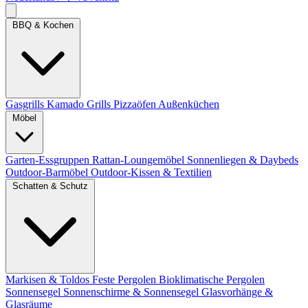
BBQ & Kochen
Gasgrills
Kamado Grills
Pizzaöfen
Außenküchen
Möbel
Garten-Essgruppen
Rattan-Loungemöbel
Sonnenliegen & Daybeds
Outdoor-Barmöbel
Outdoor-Kissen & Textilien
Schatten & Schutz
Markisen & Toldos
Feste Pergolen
Bioklimatische Pergolen
Sonnensegel
Sonnenschirme & Sonnensegel
Glasvorhänge &
Glasräume