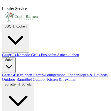
Lokaler Service
BBQ & Kochen
Gasgrills
Kamado Grills
Pizzaöfen
Außenküchen
Möbel
Garten-Essgruppen
Rattan-Loungemöbel
Sonnenliegen & Daybeds
Outdoor-Barmöbel
Outdoor-Kissen & Textilien
Schatten & Schutz