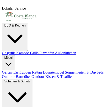
Lokaler Service
BBQ & Kochen
Gasgrills
Kamado Grills
Pizzaöfen
Außenküchen
Möbel
Garten-Essgruppen
Rattan-Loungemöbel
Sonnenliegen & Daybeds
Outdoor-Barmöbel
Outdoor-Kissen & Textilien
Schatten & Schutz