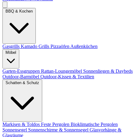
BBQ & Kochen
Gasgrills
Kamado Grills
Pizzaöfen
Außenküchen
Möbel
Garten-Essgruppen
Rattan-Loungemöbel
Sonnenliegen & Daybeds
Outdoor-Barmöbel
Outdoor-Kissen & Textilien
Schatten & Schutz
Markisen & Toldos
Feste Pergolen
Bioklimatische Pergolen
Sonnensegel
Sonnenschirme & Sonnensegel
Glasvorhänge &
Glasräume