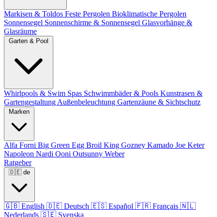
Markisen & Toldos
Feste Pergolen
Bioklimatische Pergolen
Sonnensegel
Sonnenschirme & Sonnensegel
Glasvorhänge &
Glasräume
Garten & Pool
Whirlpools & Swim Spas
Schwimmbäder & Pools
Kunstrasen &
Gartengestaltung
Außenbeleuchtung
Gartenzäune & Sichtschutz
Marken
Alfa Forni
Big Green Egg
Broil King
Gozney
Kamado Joe
Keter
Napoleon
Nardi
Ooni
Outsunny
Weber
Ratgeber
🇩🇪
de
🇬🇧
English
🇩🇪
Deutsch
🇪🇸
Español
🇫🇷
Français
🇳🇱
Nederlands
🇸🇪
Svenska